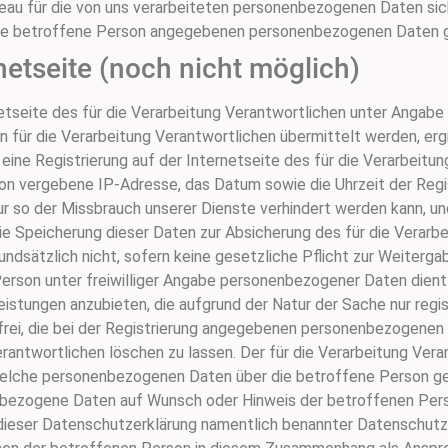
veau für die von uns verarbeiteten personenbezogenen Daten si
eine betroffene Person angegebenen personenbezogenen Daten 
netseite (noch nicht möglich)
rnetseite des für die Verarbeitung Verantwortlichen unter Ang
für die Verarbeitung Verantwortlichen übermittelt werden, ergib
eine Registrierung auf der Internetseite des für die Verarbeitun
on vergebene IP-Adresse, das Datum sowie die Uhrzeit der Regis
ur so der Missbrauch unserer Dienste verhindert werden kann, un
ie Speicherung dieser Daten zur Absicherung des für die Verarb
rundsätzlich nicht, sofern keine gesetzliche Pflicht zur Weiter
 Person unter freiwilliger Angabe personenbezogener Daten dient
eistungen anzubieten, die aufgrund der Natur der Sache nur reg
frei, die bei der Registrierung angegebenen personenbezogenen
antwortlichen löschen zu lassen. Der für die Verarbeitung Veran
welche personenbezogenen Daten über die betroffene Person ges
enbezogene Daten auf Wunsch oder Hinweis der betroffenen Per
 dieser Datenschutzerklärung namentlich benannter Datenschut