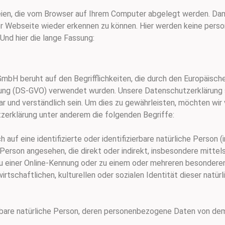
eien, die vom Browser auf Ihrem Computer abgelegt werden. Damit
er Webseite wieder erkennen zu können. Hier werden keine per
 Und hier die lange Fassung:
bH beruht auf den Begrifflichkeiten, die durch den Europäische
ng (DS-GVO) verwendet wurden. Unsere Datenschutzerklärung so
ar und verständlich sein. Um dies zu gewährleisten, möchten wi
utzerklärung unter anderem die folgenden Begriffe:
 auf eine identifizierte oder identifizierbare natürliche Person
he Person angesehen, die direkt oder indirekt, insbesondere mitt
u einer Online-Kennung oder zu einem oder mehreren besondere
tschaftlichen, kulturellen oder sozialen Identität dieser natürli
ierbare natürliche Person, deren personenbezogene Daten von dem