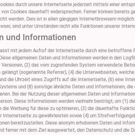
ookies durch unsere Internetseite jederzeit mittels einer entsp
 von Cookies dauerhaft widersprechen. Ferner können bereits g
 werden. Dies ist in allen gängigen Internetbrowsern möglich.
ser, sind unter Umständen nicht alle Funktionen unserer Interne
en und Informationen
asst mit jedem Aufruf der Internetseite durch eine betroffene 
Diese allgemeinen Daten und Informationen werden in den Logfil
Versionen, (2) das vom zugreifenden System verwendete Betrieb
 gelangt (sogenannte Referrer), (4) die Unterwebseiten, welch
d die Uhrzeit eines Zugriffs auf die Internetseite, (6) eine Int
 Systems und (8) sonstige ähnliche Daten und Informationen, die
nen. Bei der Nutzung dieser allgemeinen Daten und Informatione
son. Diese Informationen werden vielmehr benötigt, um (1) die 
ie die Werbung für diese zu optimieren, (3) die dauerhafte Funkti
 Internetseite zu gewährleisten sowie (4) um Strafverfolgungs
ionen bereitzustellen. Diese anonym erhobenen Daten und Infor
nd ferner mit dem Ziel ausgewertet, den Datenschutz und die D