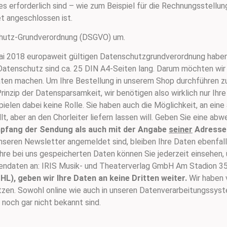
s erforderlich sind – wie zum Beispiel für die Rechnungsstellun
t angeschlossen ist.
chutz-Grundverordnung (DSGVO) um.
Mai 2018 europaweit gültigen Datenschutzgrundverordnung habe
Datenschutz sind ca. 25 DIN A4-Seiten lang. Darum möchten wir
ten machen. Um Ihre Bestellung in unserem Shop durchführen zu 
inzip der Datensparsamkeit, wir benötigen also wirklich nur Ihr
ielen dabei keine Rolle. Sie haben auch die Möglichkeit, an ei
lt, aber an den Chorleiter liefern lassen will. Geben Sie eine ab
pfang der Sendung als auch mit der Angabe
seiner
Adresse
unseren Newsletter angemeldet sind, bleiben Ihre Daten ebenfal
hre bei uns gespeicherten Daten können Sie jederzeit einsehen,
ndendaten an: IRIS Musik- und Theaterverlag GmbH Am Stadion 
L), geben wir Ihre Daten an keine Dritten weiter.
Wir haben 
zen. Sowohl online wie auch in unseren Datenverarbeitungssyst
noch gar nicht bekannt sind.