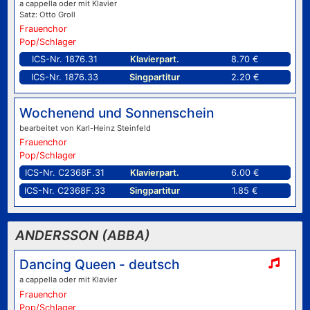
a cappella oder mit Klavier
Satz: Otto Groll
Frauenchor
Pop/Schlager
ICS-Nr. 1876.31
Klavierpart.
8.70 €
ICS-Nr. 1876.33
Singpartitur
2.20 €
Wochenend und Sonnenschein
bearbeitet von Karl-Heinz Steinfeld
Frauenchor
Pop/Schlager
ICS-Nr. C2368F.31
Klavierpart.
6.00 €
ICS-Nr. C2368F.33
Singpartitur
1.85 €
ANDERSSON (ABBA)
Dancing Queen - deutsch
a cappella oder mit Klavier
Frauenchor
Pop/Schlager