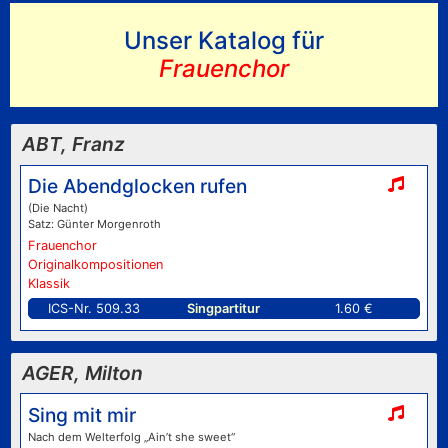
Unser Katalog für
Frauenchor
ABT, Franz
Die Abendglocken rufen
(Die Nacht)
Satz: Günter Morgenroth
Frauenchor
Originalkompositionen
Klassik
ICS-Nr. 509.33
Singpartitur
1.60 €
AGER, Milton
Sing mit mir
Nach dem Welterfolg „Ain’t she sweet“