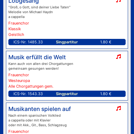
Lobgesang
"Groß, o Gott, sind deiner Liebe Taten"
Melodie von Michael Haydn
a cappella
Frauenchor
Klassik
Geistlich
ICS-Nr. 1485.33
Singpartitur
1.80 €
Musik erfüllt die Welt
Kann auch von allen drei Chorgattungen
gemeinsam gesungen werden!
Frauenchor
Westeuropa
Alle Chorgattungen gem.
ICS-Nr. 1543.33
Singpartitur
1.80 €
Musikanten spielen auf
Nach einem spanischen Volklied
a cappella oder mit Klavier
oder mit Akk., Git., Bass, Schlagzeug
Frauenchor