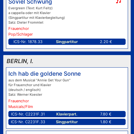
Soviel Schwung
Evergreen (Text: Kurt Feltz)
a cappella oder mit Klavier
(Singpartitur mit Klavierbegleitung)
Satz: Dieter Frommlet
Frauenchor
Pop/Schlager
ICS-Nr. 1878.33
Singpartitur
2.20 €
BERLIN, I.
Ich hab die goldene Sonne
aus dem Musical "Annie Get Your Gun"
für Frauenchor und Klavier
(deutsch / englisch)
Satz: Werner Koester
Frauenchor
Musicals/Film
ICS-Nr. C2231F.31
Klavierpart.
7.80 €
ICS-Nr. C2231F.33
Singpartitur
1.80 €