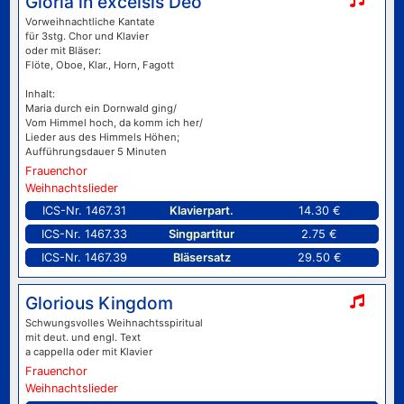
Gloria in excelsis Deo
Vorweihnachtliche Kantate
für 3stg. Chor und Klavier
oder mit Bläser:
Flöte, Oboe, Klar., Horn, Fagott
Inhalt:
Maria durch ein Dornwald ging/
Vom Himmel hoch, da komm ich her/
Lieder aus des Himmels Höhen;
Aufführungsdauer 5 Minuten
Frauenchor
Weihnachtslieder
ICS-Nr. 1467.31
Klavierpart.
14.30 €
ICS-Nr. 1467.33
Singpartitur
2.75 €
ICS-Nr. 1467.39
Bläsersatz
29.50 €
Glorious Kingdom
Schwungsvolles Weihnachtsspiritual
mit deut. und engl. Text
a cappella oder mit Klavier
Frauenchor
Weihnachtslieder