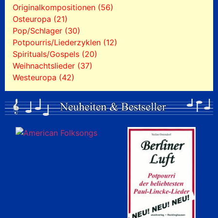
Originalkompositionen (56)
Osteuropa (21)
Pop/Schlager (30)
Potpourris/Liederzyklen (12)
Spirituals/Gospels (20)
Weihnachtslieder (37)
Westeuropa (42)