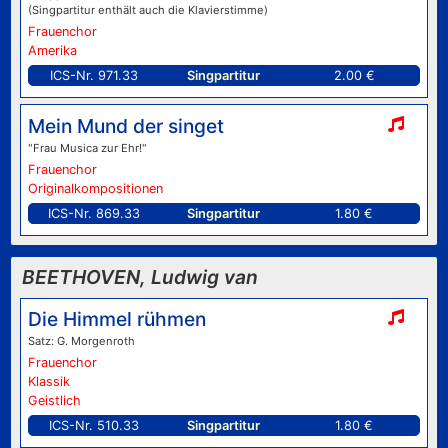
(Singpartitur enthält auch die Klavierstimme)
Frauenchor
Amerika
ICS-Nr. 971.33
Singpartitur
2.00 €
Mein Mund der singet
"Frau Musica zur Ehr!"
Frauenchor
Originalkompositionen
ICS-Nr. 869.33
Singpartitur
1.80 €
BEETHOVEN, Ludwig van
Die Himmel rühmen
Satz: G. Morgenroth
Frauenchor
Klassik
Geistlich
ICS-Nr. 510.33
Singpartitur
1.80 €