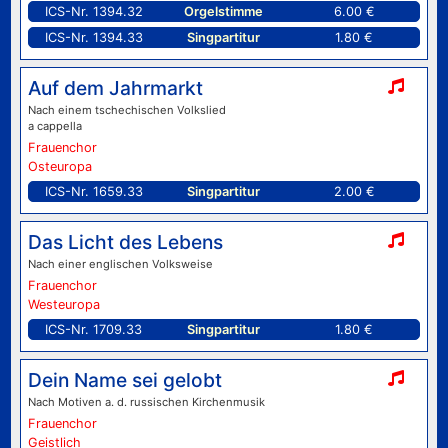
ICS-Nr. 1394.32
Orgelstimme
6.00 €
ICS-Nr. 1394.33
Singpartitur
1.80 €
Auf dem Jahrmarkt
Nach einem tschechischen Volkslied
a cappella
Frauenchor
Osteuropa
ICS-Nr. 1659.33
Singpartitur
2.00 €
Das Licht des Lebens
Nach einer englischen Volksweise
Frauenchor
Westeuropa
ICS-Nr. 1709.33
Singpartitur
1.80 €
Dein Name sei gelobt
Nach Motiven a. d. russischen Kirchenmusik
Frauenchor
Geistlich