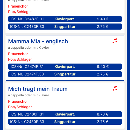
Frauenchor
Pop/Schlager
ICS-Nr. C2483F.31
Klavierpart.
9.40 €
ICS-Nr. C2483F.33
Singpartitur
2.75 €
Mamma Mia - englisch
a cappella oder mit Klavier
Frauenchor
Pop/Schlager
ICS-Nr. C2474F.31
Klavierpart.
9.40 €
ICS-Nr. C2474F.33
Singpartitur
2.75 €
Mich trägt mein Traum
a cappella oder mit Klavier
Frauenchor
Pop/Schlager
ICS-Nr. C2480F.31
Klavierpart.
8.70 €
ICS-Nr. C2480F.33
Singpartitur
2.75 €