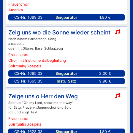
Frauenchor
Amerika
ICS-Nr. 1689.33
Singpartitur
1.80 €
Zeig uns wo die Sonne wieder scheint
Nach einem Barbershop-Song
a cappella
oder mit Gitarre, Bass, Schlagzeug
Frauenchor
Chor mit Instrumentalbegleitung
Spirituals/Gospels
ICS-Nr. 1665.33
Singpartitur
2.00 €
ICS-Nr. 1665.35
Instr.-Satz
9.90 €
Zeige uns o Herr den Weg
Spiritual "Oh my Lord, show me the way"
für 3stg. Frauen- /Jugendchor und Solo
(dt. und engl. Text)
Frauenchor
Spirituals/Gospels
ICS-Nr. 1628.33
Singpartitur
1.80 €