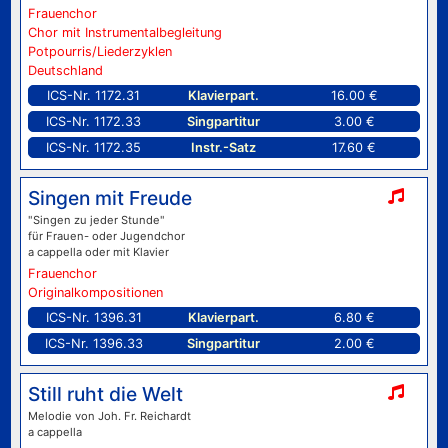
Frauenchor
Chor mit Instrumentalbegleitung
Potpourris/Liederzyklen
Deutschland
ICS-Nr. 1172.31
Klavierpart.
16.00 €
ICS-Nr. 1172.33
Singpartitur
3.00 €
ICS-Nr. 1172.35
Instr.-Satz
17.60 €
Singen mit Freude
"Singen zu jeder Stunde"
für Frauen- oder Jugendchor
a cappella oder mit Klavier
Frauenchor
Originalkompositionen
ICS-Nr. 1396.31
Klavierpart.
6.80 €
ICS-Nr. 1396.33
Singpartitur
2.00 €
Still ruht die Welt
Melodie von Joh. Fr. Reichardt
a cappella