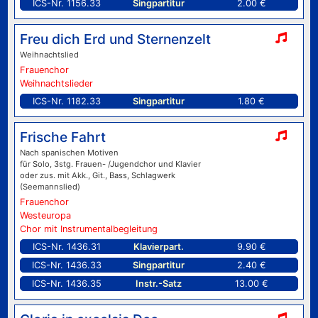
ICS-Nr. 1156.33
Singpartitur
2.00 €
Freu dich Erd und Sternenzelt
Weihnachtslied
Frauenchor
Weihnachtslieder
ICS-Nr. 1182.33
Singpartitur
1.80 €
Frische Fahrt
Nach spanischen Motiven
für Solo, 3stg. Frauen- /Jugendchor und Klavier
oder zus. mit Akk., Git., Bass, Schlagwerk
(Seemannslied)
Frauenchor
Westeuropa
Chor mit Instrumentalbegleitung
ICS-Nr. 1436.31
Klavierpart.
9.90 €
ICS-Nr. 1436.33
Singpartitur
2.40 €
ICS-Nr. 1436.35
Instr.-Satz
13.00 €