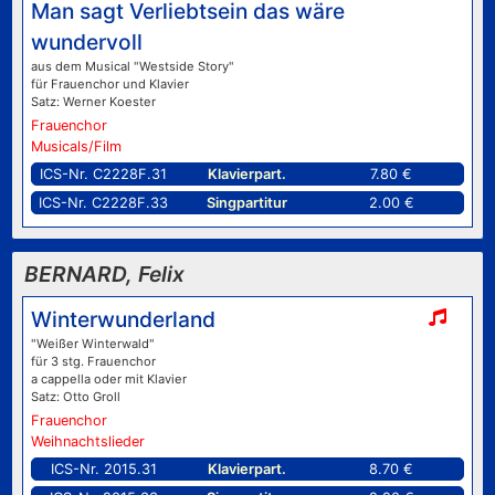
Man sagt Verliebtsein das wäre
wundervoll
aus dem Musical "Westside Story"
für Frauenchor und Klavier
Satz: Werner Koester
Frauenchor
Musicals/Film
ICS-Nr. C2228F.31
Klavierpart.
7.80 €
ICS-Nr. C2228F.33
Singpartitur
2.00 €
BERNARD, Felix
Winterwunderland
"Weißer Winterwald"
für 3 stg. Frauenchor
a cappella oder mit Klavier
Satz: Otto Groll
Frauenchor
Weihnachtslieder
ICS-Nr. 2015.31
Klavierpart.
8.70 €