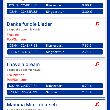
ICS-Nr. C2481F.31
Klavierpart.
9.90 €
ICS-Nr. C2481F.33
Singpartitur
3.30 €
Danke für die Lieder
a cappella oder mit Klavier
Frauenchor
Pop/Schlager
ICS-Nr. C2484F.31
Klavierpart.
7.80 €
ICS-Nr. C2484F.33
Singpartitur
2.75 €
I have a dream
a cappella oder mit Klavier
Frauenchor
Pop/Schlager
ICS-Nr. C2477F.31
Klavierpart.
8.70 €
ICS-Nr. C2477F.33
Singpartitur
2.75 €
Mamma Mia - deutsch
a cappella oder mit Klavier