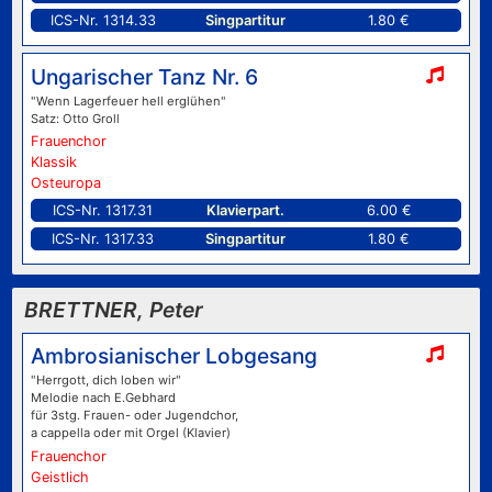
ICS-Nr. 1314.33
Singpartitur
1.80 €
Ungarischer Tanz Nr. 6
"Wenn Lagerfeuer hell erglühen"
Satz: Otto Groll
Frauenchor
Klassik
Osteuropa
ICS-Nr. 1317.31
Klavierpart.
6.00 €
ICS-Nr. 1317.33
Singpartitur
1.80 €
BRETTNER, Peter
Ambrosianischer Lobgesang
"Herrgott, dich loben wir"
Melodie nach E.Gebhard
für 3stg. Frauen- oder Jugendchor,
a cappella oder mit Orgel (Klavier)
Frauenchor
Geistlich