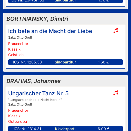
ICS-Nr. E5473F.33
Singpartitur
1.70 €
BORTNIANSKY, Dimitri
Ich bete an die Macht der Liebe
Satz: Otto Groll
Frauenchor
Klassik
Geistlich
ICS-Nr. 1205.33
Singpartitur
1.60 €
BRAHMS, Johannes
Ungarischer Tanz Nr. 5
"Langsam bricht die Nacht herein"
Satz: Otto Groll
Frauenchor
Klassik
Osteuropa
ICS-Nr. 1314.31
Klavierpart.
6.00 €