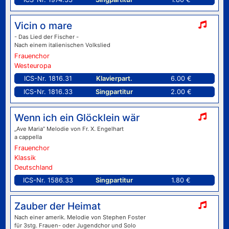
Vicin o mare
- Das Lied der Fischer -
Nach einem italienischen Volkslied
Frauenchor
Westeuropa
ICS-Nr. 1816.31
Klavierpart.
6.00 €
ICS-Nr. 1816.33
Singpartitur
2.00 €
Wenn ich ein Glöcklein wär
„Ave Maria” Melodie von Fr. X. Engelhart
a cappella
Frauenchor
Klassik
Deutschland
ICS-Nr. 1586.33
Singpartitur
1.80 €
Zauber der Heimat
Nach einer amerik. Melodie von Stephen Foster
für 3stg. Frauen- oder Jugendchor und Solo