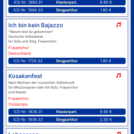
ICS-Nr. 1994.31
Klavierpart.
6.80 €
ICS-Nr. 1994.33
Singpartitur
1.80 €
Ich bin kein Bajazzo
"Warum bist du gekommen"
Deutsche Volksweise
für Solo und 3stg. Frauenchor
Frauenchor
Deutschland
ICS-Nr. 1729.33
Singpartitur
1.80 €
Kosakenfest
Nach Motiven der russischen Volksmusik
für Mezzosopran oder Alt-Solo, Frauenchor
und Klavier
Frauenchor
Osteuropa
ICS-Nr. 1836.31
Klavierpart.
9.90 €
ICS-Nr. 1836.33
Singpartitur
2.50 €