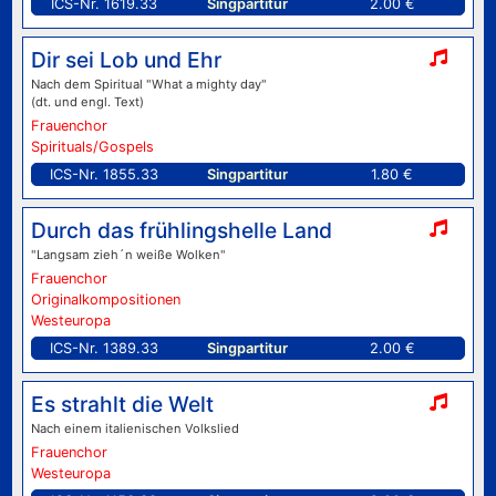
ICS-Nr. 1619.33
Singpartitur
2.00 €
Dir sei Lob und Ehr
Nach dem Spiritual "What a mighty day"
(dt. und engl. Text)
Frauenchor
Spirituals/Gospels
ICS-Nr. 1855.33
Singpartitur
1.80 €
Durch das frühlingshelle Land
"Langsam zieh´n weiße Wolken"
Frauenchor
Originalkompositionen
Westeuropa
ICS-Nr. 1389.33
Singpartitur
2.00 €
Es strahlt die Welt
Nach einem italienischen Volkslied
Frauenchor
Westeuropa