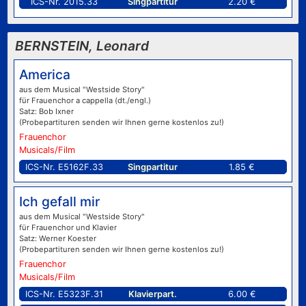
ICS-Nr. 2015.33
Singpartitur
2.20 €
BERNSTEIN, Leonard
America
aus dem Musical "Westside Story"
für Frauenchor a cappella (dt./engl.)
Satz: Bob Ixner
(Probepartituren senden wir Ihnen gerne kostenlos zu!)
Frauenchor
Musicals/Film
ICS-Nr. E5162F.33
Singpartitur
1.85 €
Ich gefall mir
aus dem Musical "Westside Story"
für Frauenchor und Klavier
Satz: Werner Koester
(Probepartituren senden wir Ihnen gerne kostenlos zu!)
Frauenchor
Musicals/Film
ICS-Nr. E5323F.31
Klavierpart.
6.00 €