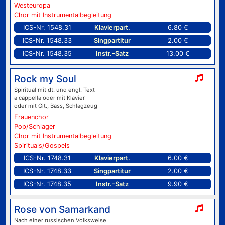
Westeuropa
Chor mit Instrumentalbegleitung
ICS-Nr. 1548.31
Klavierpart.
6.80 €
ICS-Nr. 1548.33
Singpartitur
2.00 €
ICS-Nr. 1548.35
Instr.-Satz
13.00 €
Rock my Soul
Spiritual mit dt. und engl. Text
a cappella oder mit Klavier
oder mit Git., Bass, Schlagzeug
Frauenchor
Pop/Schlager
Chor mit Instrumentalbegleitung
Spirituals/Gospels
ICS-Nr. 1748.31
Klavierpart.
6.00 €
ICS-Nr. 1748.33
Singpartitur
2.00 €
ICS-Nr. 1748.35
Instr.-Satz
9.90 €
Rose von Samarkand
Nach einer russischen Volksweise