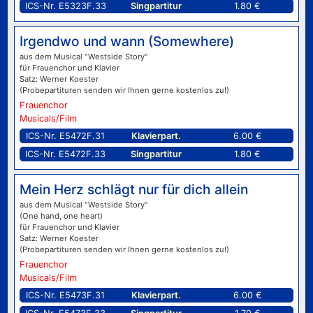
ICS-Nr. E5323F.33
Singpartitur
1.80 €
Irgendwo und wann (Somewhere)
aus dem Musical "Westside Story"
für Frauenchor und Klavier
Satz: Werner Koester
(Probepartituren senden wir Ihnen gerne kostenlos zu!)
Frauenchor
Musicals/Film
ICS-Nr. E5472F.31
Klavierpart.
6.00 €
ICS-Nr. E5472F.33
Singpartitur
1.80 €
Mein Herz schlägt nur für dich allein
aus dem Musical "Westside Story"
(One hand, one heart)
für Frauenchor und Klavier
Satz: Werner Koester
(Probepartituren senden wir Ihnen gerne kostenlos zu!)
Frauenchor
Musicals/Film
ICS-Nr. E5473F.31
Klavierpart.
6.00 €