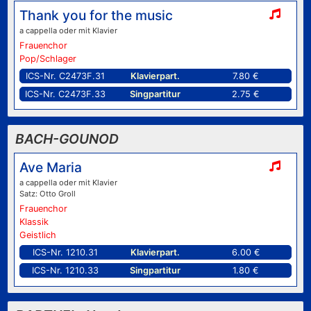
Thank you for the music
a cappella oder mit Klavier
Frauenchor
Pop/Schlager
ICS-Nr. C2473F.31
Klavierpart.
7.80 €
ICS-Nr. C2473F.33
Singpartitur
2.75 €
BACH-GOUNOD
Ave Maria
a cappella oder mit Klavier
Satz: Otto Groll
Frauenchor
Klassik
Geistlich
ICS-Nr. 1210.31
Klavierpart.
6.00 €
ICS-Nr. 1210.33
Singpartitur
1.80 €