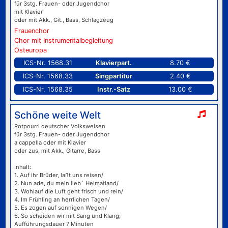
für 3stg. Frauen- oder Jugendchor
mit Klavier
oder mit Akk., Git., Bass, Schlagzeug
Frauenchor
Chor mit Instrumentalbegleitung
Osteuropa
ICS-Nr. 1568.31
Klavierpart.
8.70 €
ICS-Nr. 1568.33
Singpartitur
2.40 €
ICS-Nr. 1568.35
Instr.-Satz
13.00 €
Schöne weite Welt
Potpourri deutscher Volksweisen
für 3stg. Frauen- oder Jugendchor
a cappella oder mit Klavier
oder zus. mit Akk., Gitarre, Bass
Inhalt:
1. Auf ihr Brüder, laßt uns reisen/
2. Nun ade, du mein lieb´ Heimatland/
3. Wohlauf die Luft geht frisch und rein/
4. Im Frühling an herrlichen Tagen/
5. Es zogen auf sonnigen Wegen/
6. So scheiden wir mit Sang und Klang;
Aufführungsdauer 7 Minuten