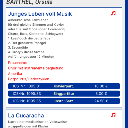
BARTHEL, Ursula
Junges Leben voll Musik
Amerikanische Tanzlieder
für drei gleiche Stimmen und Klavier
oder zus. mit Oboe (oder Akkordeon)
Gitarre, Bass, Klarinette, Schlagwerk
1. Lass’ doch die Leute reden
2. Der gestutzte Papagei
3. Escondido
4. Canty y danza Samba
Aufführungsdauer 12 Minuten
Frauenchor
Chor mit Instrumentalbegleitung
Amerika
Potpourris/Liederzyklen
ICS-Nr. 1095.31
Klavierpart.
16.00 €
ICS-Nr. 1095.33
Singpartitur
3.00 €
ICS-Nr. 1095.35
Instr.-Satz
24.50 €
La Cucaracha
Nach einer mexikanischen Volksweise
a cappella oder mit Klavier