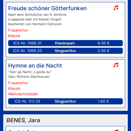
Freude schöner Götterfunken
Nach dem Schlußchor der 9. Sinfonie
a cappella oder mit Klavier (Orgel)
bearbeitet von Hermann Ophoven
Frauenchor
Klassik
ICS-Nr. 1069.31
Klavierpart.
6.00 €
ICS-Nr. 1069.33
Singpartitur
2.00 €
Hymne an die Nacht
"Heil´ge Nacht, o gieße du"
Satz: Wilhelm Steinheuser
Frauenchor
Klassik
Weihnachtslieder
ICS-Nr. 511.33
Singpartitur
1.60 €
BENES, Jara