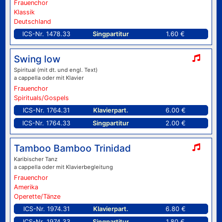
Frauenchor
Klassik
Deutschland
ICS-Nr. 1478.33
Singpartitur
1.60 €
Swing low
Spiritual (mit dt. und engl. Text)
a cappella oder mit Klavier
Frauenchor
Spirituals/Gospels
ICS-Nr. 1764.31
Klavierpart.
6.00 €
ICS-Nr. 1764.33
Singpartitur
2.00 €
Tamboo Bamboo Trinidad
Karibischer Tanz
a cappella oder mit Klavierbegleitung
Frauenchor
Amerika
Operette/Tänze
ICS-Nr. 1974.31
Klavierpart.
6.80 €
ICS-Nr. 1974.33
Singpartitur
1.80 €