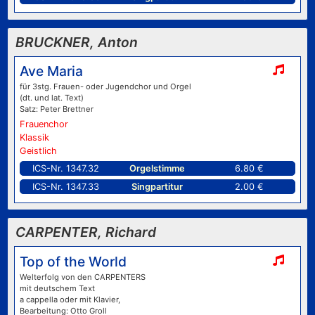
BRUCKNER, Anton
Ave Maria
für 3stg. Frauen- oder Jugendchor und Orgel
(dt. und lat. Text)
Satz: Peter Brettner
Frauenchor
Klassik
Geistlich
ICS-Nr. 1347.32
Orgelstimme
6.80 €
ICS-Nr. 1347.33
Singpartitur
2.00 €
CARPENTER, Richard
Top of the World
Welterfolg von den CARPENTERS
mit deutschem Text
a cappella oder mit Klavier,
Bearbeitung: Otto Groll