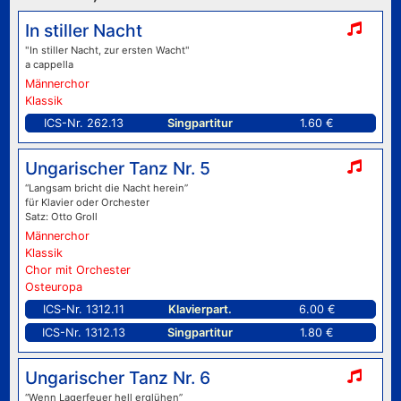
In stiller Nacht
"In stiller Nacht, zur ersten Wacht"
a cappella
Männerchor
Klassik
ICS-Nr. 262.13
Singpartitur
1.60 €
Ungarischer Tanz Nr. 5
“Langsam bricht die Nacht herein”
für Klavier oder Orchester
Satz: Otto Groll
Männerchor
Klassik
Chor mit Orchester
Osteuropa
ICS-Nr. 1312.11
Klavierpart.
6.00 €
ICS-Nr. 1312.13
Singpartitur
1.80 €
Ungarischer Tanz Nr. 6
“Wenn Lagerfeuer hell erglühen”