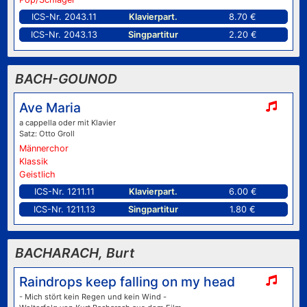
ICS-Nr. 2043.11
Klavierpart.
8.70 €
ICS-Nr. 2043.13
Singpartitur
2.20 €
BACH-GOUNOD
Ave Maria
a cappella oder mit Klavier
Satz: Otto Groll
Männerchor
Klassik
Geistlich
ICS-Nr. 1211.11
Klavierpart.
6.00 €
ICS-Nr. 1211.13
Singpartitur
1.80 €
BACHARACH, Burt
Raindrops keep falling on my head
- Mich stört kein Regen und kein Wind -