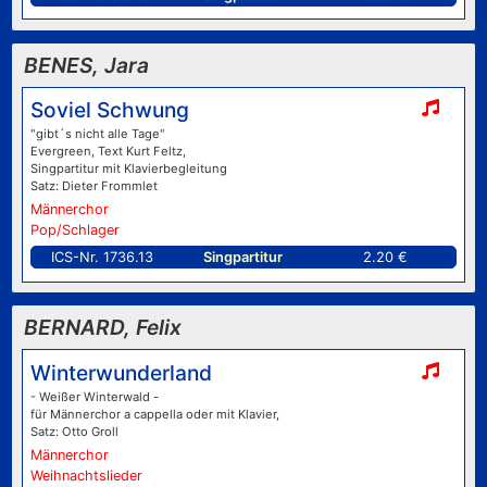
BENES, Jara
Soviel Schwung
"gibt´s nicht alle Tage"
Evergreen, Text Kurt Feltz,
Singpartitur mit Klavierbegleitung
Satz: Dieter Frommlet
Männerchor
Pop/Schlager
ICS-Nr. 1736.13
Singpartitur
2.20 €
BERNARD, Felix
Winterwunderland
- Weißer Winterwald -
für Männerchor a cappella oder mit Klavier,
Satz: Otto Groll
Männerchor
Weihnachtslieder