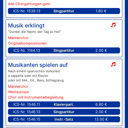
Alle Chorgattungen gem.
ICS-Nr. 1539.13
Singpartitur
1.80 €
Musik erklingt
"Dunkel die Nacht, der Tag so hell"
Männerchor
Originalkompositionen
ICS-Nr. 1164.13
Singpartitur
2.00 €
Musikanten spielen auf
Nach einem spanischen Volkslied
a cappella oder mit Klavier
oder mit Akk., Git., Bass, Schlagzeug
Männerchor
Westeuropa
Chor mit Instrumentalbegleitung
ICS-Nr. 1546.11
Klavierpart.
6.80 €
ICS-Nr. 1546.13
Singpartitur
2.00 €
ICS-Nr. 1546.15
Instr.-Satz
13.00 €