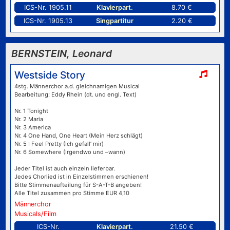
ICS-Nr. 1905.11
Klavierpart.
8.70 €
ICS-Nr. 1905.13
Singpartitur
2.20 €
BERNSTEIN, Leonard
Westside Story
4stg. Männerchor a.d. gleichnamigen Musical
Bearbeitung: Eddy Rhein (dt. und engl. Text)
Nr. 1 Tonight
Nr. 2 Maria
Nr. 3 America
Nr. 4 One Hand, One Heart (Mein Herz schlägt)
Nr. 5 I Feel Pretty (Ich gefall’ mir)
Nr. 6 Somewhere (Irgendwo und –wann)
Jeder Titel ist auch einzeln lieferbar.
Jedes Chorlied ist in Einzelstimmen erschienen!
Bitte Stimmenaufteilung für S-A-T-B angeben!
Alle Titel zusammen pro Stimme EUR 4,10
Männerchor
Musicals/Film
ICS-Nr.
Klavierpart.
21.50 €