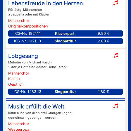
Lebensfreude in den Herzen
Für 4stg. Männerchor
a cappella oder mit Klavier
Männerchor
Originalkompositionen
ICS-Nr. 1921.11
Klavierpart.
9.90 €
ICS-Nr. 1921.13
Singpartitur
2.00 €
Lobgesang
Melodie von Michael Haydn
"Groß,o Gott,sind deiner Liebe Taten"
Männerchor
Klassik
Geistlich
ICS-Nr. 1483.13
Singpartitur
1.80 €
Musik erfüllt die Welt
Kann auch von allen drei Chorgattungen
gemeinsam gesungen werden!
Männerchor
Westeuropa