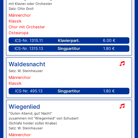
mit Klavier oder Orchester
Satz: Otto Groll
Männerchor
Klassik
Chor mit Orchester
Osteuropa
ICS-Nr. 1315.11
Klavierpart.
6.00 €
ICS-Nr. 1315.13
Singpartitur
1.80 €
Waldesnacht
Satz: W. Steinheuser
Männerchor
Klassik
ICS-Nr. 495.13
Singpartitur
1.80 €
Wiegenlied
"Guten Abend, gut’ Nacht"
zusammen mit “Wiegenlied” von Schubert
(Schlafe holder süßer Knabe)
Satz: W. Steinheuser
Männerchor