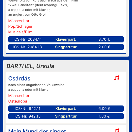
Welterfolg von Kurt Bacharach aus dem Film
"Zwei Banditen" (deutsch/engl. Text),
a cappella oder mit Klavier,
arrangiert von Otto Groll
Männerchor
Pop/Schlager
Musicals/Film
ICS-Nr. 2084.11
Klavierpart.
8.70 €
ICS-Nr. 2084.13
Singpartitur
2.00 €
BARTHEL, Ursula
Csárdás
nach einer ungarischen Volksweise
a cappella oder mit Klavier
Männerchor
Osteuropa
ICS-Nr. 942.11
Klavierpart.
6.00 €
ICS-Nr. 942.13
Singpartitur
1.80 €
Mein Mund der singet