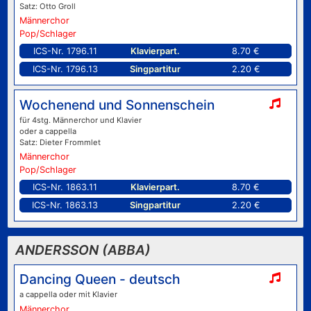
Satz: Otto Groll
Männerchor
Pop/Schlager
ICS-Nr. 1796.11
Klavierpart.
8.70 €
ICS-Nr. 1796.13
Singpartitur
2.20 €
Wochenend und Sonnenschein
für 4stg. Männerchor und Klavier
oder a cappella
Satz: Dieter Frommlet
Männerchor
Pop/Schlager
ICS-Nr. 1863.11
Klavierpart.
8.70 €
ICS-Nr. 1863.13
Singpartitur
2.20 €
ANDERSSON (ABBA)
Dancing Queen - deutsch
a cappella oder mit Klavier
Männerchor