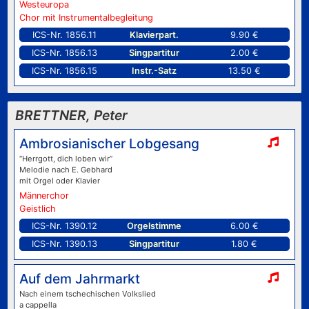
Westeuropa
Chor mit Instrumentalbegleitung
ICS-Nr. 1856.11
Klavierpart.
9.90 €
ICS-Nr. 1856.13
Singpartitur
2.00 €
ICS-Nr. 1856.15
Instr.-Satz
13.50 €
BRETTNER, Peter
Ambrosianischer Lobgesang
“Herrgott, dich loben wir”
Melodie nach E. Gebhard
mit Orgel oder Klavier
Männerchor
Geistlich
ICS-Nr. 1390.12
Orgelstimme
6.00 €
ICS-Nr. 1390.13
Singpartitur
1.80 €
Auf dem Jahrmarkt
Nach einem tschechischen Volkslied
a cappella