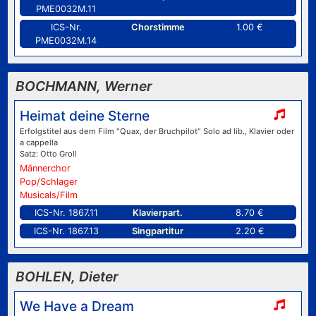
PME0032M.11
ICS-Nr.
Chorstimme
1.00 €
PME0032M.14
BOCHMANN, Werner
Heimat deine Sterne
Erfolgstitel aus dem Film "Quax, der Bruchpilot" Solo ad lib., Klavier oder
a cappella
Satz: Otto Groll
Männerchor
Pop/Schlager
Musicals/Film
ICS-Nr. 1867.11
Klavierpart.
8.70 €
ICS-Nr. 1867.13
Singpartitur
2.20 €
BOHLEN, Dieter
We Have a Dream