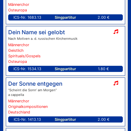
Männerchor
Osteuropa
ICS-Nr. 1683.13
Singpartitur
2.00 €
Dein Name sei gelobt
Nach Motiven a. d. russischen Kirchenmusik
Männerchor
Geistlich
Spirituals/Gospels
Osteuropa
ICS-Nr. 1534.13
Singpartitur
1.80 €
Der Sonne entgegen
“Scheint die Sonn’ am Morgen”
a cappella
Männerchor
Originalkompositionen
Deutschland
ICS-Nr. 1413.13
Singpartitur
2.00 €