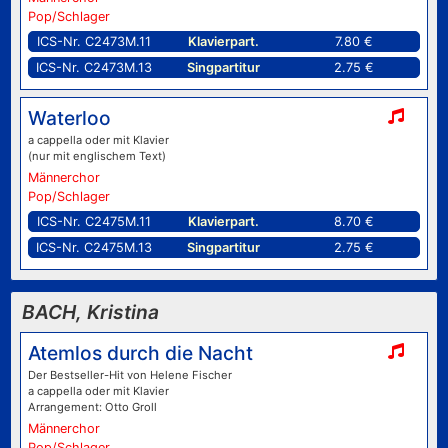
Pop/Schlager
ICS-Nr. C2473M.11
Klavierpart.
7.80 €
ICS-Nr. C2473M.13
Singpartitur
2.75 €
Waterloo
a cappella oder mit Klavier
(nur mit englischem Text)
Männerchor
Pop/Schlager
ICS-Nr. C2475M.11
Klavierpart.
8.70 €
ICS-Nr. C2475M.13
Singpartitur
2.75 €
BACH, Kristina
Atemlos durch die Nacht
Der Bestseller-Hit von Helene Fischer
a cappella oder mit Klavier
Arrangement: Otto Groll
Männerchor
Pop/Schlager