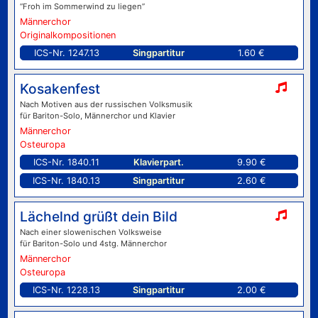
“Froh im Sommerwind zu liegen”
Männerchor
Originalkompositionen
ICS-Nr. 1247.13
Singpartitur
1.60 €
Kosakenfest
Nach Motiven aus der russischen Volksmusik
für Bariton-Solo, Männerchor und Klavier
Männerchor
Osteuropa
ICS-Nr. 1840.11
Klavierpart.
9.90 €
ICS-Nr. 1840.13
Singpartitur
2.60 €
Lächelnd grüßt dein Bild
Nach einer slowenischen Volksweise
für Bariton-Solo und 4stg. Männerchor
Männerchor
Osteuropa
ICS-Nr. 1228.13
Singpartitur
2.00 €