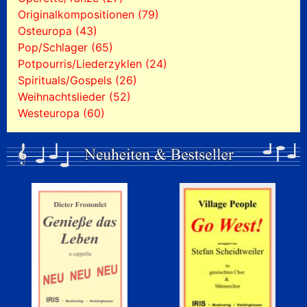
Originalkompositionen (79)
Osteuropa (43)
Pop/Schlager (65)
Potpourris/Liederzyklen (24)
Spirituals/Gospels (26)
Weihnachtslieder (52)
Westeuropa (60)