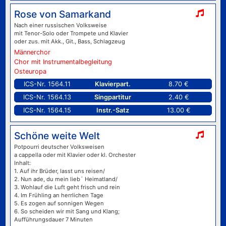
Rose von Samarkand
Nach einer russischen Volksweise
mit Tenor-Solo oder Trompete und Klavier
oder zus. mit Akk., Git., Bass, Schlagzeug
Männerchor
Chor mit Instrumentalbegleitung
Osteuropa
ICS-Nr. 1564.11
Klavierpart.
8.70 €
ICS-Nr. 1564.13
Singpartitur
2.40 €
ICS-Nr. 1564.15
Instr.-Satz
13.00 €
Schöne weite Welt
Potpourri deutscher Volksweisen
a cappella oder mit Klavier oder kl. Orchester
Inhalt:
1. Auf ihr Brüder, lasst uns reisen/
2. Nun ade, du mein lieb´ Heimatland/
3. Wohlauf die Luft geht frisch und rein
4. Im Frühling an herrlichen Tage
5. Es zogen auf sonnigen Wegen
6. So scheiden wir mit Sang und Klang;
Aufführungsdauer 7 Minuten