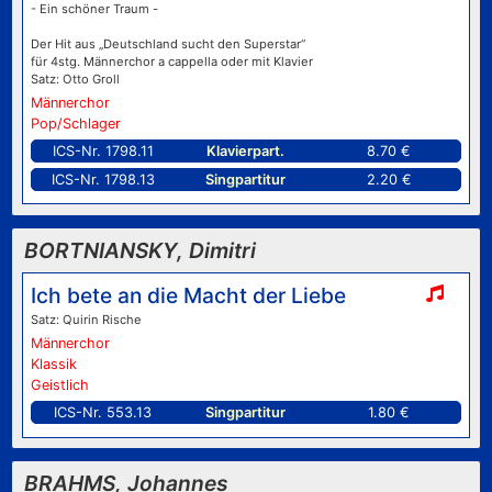
- Ein schöner Traum -
Der Hit aus „Deutschland sucht den Superstar“
für 4stg. Männerchor a cappella oder mit Klavier
Satz: Otto Groll
Männerchor
Pop/Schlager
ICS-Nr. 1798.11
Klavierpart.
8.70 €
ICS-Nr. 1798.13
Singpartitur
2.20 €
BORTNIANSKY, Dimitri
Ich bete an die Macht der Liebe
Satz: Quirin Rische
Männerchor
Klassik
Geistlich
ICS-Nr. 553.13
Singpartitur
1.80 €
BRAHMS, Johannes