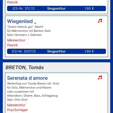
Klassik
ICS-Nr. 312.13
Singpartitur
1.80 €
Wiegenlied _
"Guten Abend, gut` Nacht"
für Männerchor mit Bariton-Solo
Satz: Hermann J. Dahmen
Männerchor
Klassik
ICS-Nr. 5037.13
Singpartitur
1.80 €
BRETON, Tomás
Serenata d amore
Welterfolg von Tomás Breton (dt. Text)
für Solo, Männerchor und Klavier
oder zusammen mit
Akkordeon, Gitarre, Bass, Schlagzeug
Satz: Otto Groll
Männerchor
Pop/Schlager