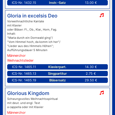
ICS-Nr. 1432.15
Instr.-Satz
13.00 €
Gloria in excelsis Deo
Vorweihnachtliche Kantate
mit Klavier
oder Bläser: Fl., Ob., Klar., Horn, Fag.
Inhalt:
"Maria durch ein Dornwald ging"/
"Vom Himmel hoch, da komm ich her"/
"Lieder aus des Himmels Höhen";
Aufführungsdauer 5 Minuten
Männerchor
Weihnachtslieder
ICS-Nr. 1465.11
Klavierpart.
14.30 €
ICS-Nr. 1465.13
Singpartitur
2.75 €
ICS-Nr. 1465.19
Bläsersatz
29.50 €
Glorious Kingdom
Schwungsvolles Weihnachtsspiritual
mit deut. und engl. Text
a cappella oder mit Klavier
Männerchor