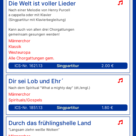
Die Welt ist voller Lieder
Nach einer Melodie von Henry Purcell
a cappella oder mit Klavier
(Singpartitur mit Klavierbegleitung)
Kann auch von allen drei Chorgattungen
gemeinsam gesungen werden!
Männerchor
Klassik
Westeuropa
Alle Chorgattungen gem.
ICS-Nr. 1621.13
Singpartitur
2.00 €
Dir sei Lob und Ehr´
Nach dem Spiritual "What a mighty day" (dt./engl.)
Männerchor
Spirituals/Gospels
ICS-Nr. 1851.13
Singpartitur
1.80 €
Durch das frühlingshelle Land
“Langsam ziehn weiße Wolken”