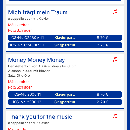
Mich trägt mein Traum
a cappella oder mit Klavier
Männerchor
Pop/Schlager
ICS-Nr. C2480M.11
Klavierpart.
8.70 €
ICS-Nr. C2480M.13
Singpartitur
2.75 €
Money Money Money
Der Welterfolg von ABBA erstmals für Chor!
A cappella oder mit Klavier
Satz: Otto Groll
Männerchor
Pop/Schlager
ICS-Nr. 2006.11
Klavierpart.
8.70 €
ICS-Nr. 2006.13
Singpartitur
2.20 €
Thank you for the music
a cappella oder mit Klavier
Männerchor