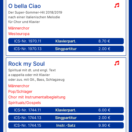
O bella Ciao
Der Super-Sommer-Hit 2018/2019
nach einer italienischen Melodie
für Chor und Klavier
Männerchor
Westeuropa
ICS-Nr. 1970.11
Klavierpart.
8.70 €
ICS-Nr. 1970.13
Singpartitur
2.00 €
Rock my Soul
Spiritual mit dt. und engl. Text
a cappella oder mit Klavier
oder zus. mit Git., Bass, Schlagzeug
Männerchor
Pop/Schlager
Chor mit Instrumentalbegleitung
Spirituals/Gospels
ICS-Nr. 1744.11
Klavierpart.
6.00 €
ICS-Nr. 1744.13
Singpartitur
2.00 €
ICS-Nr. 1744.15
Instr.-Satz
9.90 €