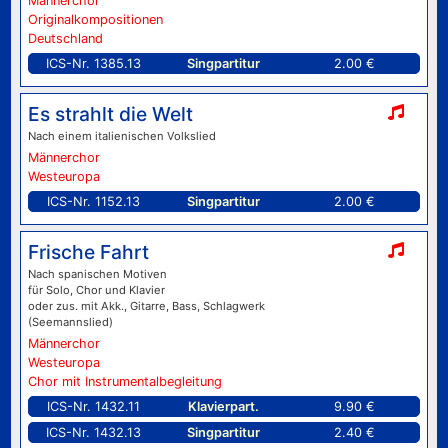
Männerchor
Originalkompositionen
Deutschland
ICS-Nr. 1385.13
Singpartitur
2.00 €
Es strahlt die Welt
Nach einem italienischen Volkslied
Männerchor
Westeuropa
ICS-Nr. 1152.13
Singpartitur
2.00 €
Frische Fahrt
Nach spanischen Motiven
für Solo, Chor und Klavier
oder zus. mit Akk., Gitarre, Bass, Schlagwerk
(Seemannslied)
Männerchor
Westeuropa
Chor mit Instrumentalbegleitung
ICS-Nr. 1432.11
Klavierpart.
9.90 €
ICS-Nr. 1432.13
Singpartitur
2.40 €