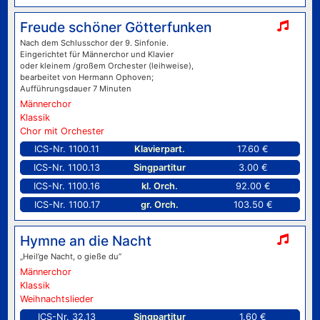
Freude schöner Götterfunken
Nach dem Schlusschor der 9. Sinfonie.
Eingerichtet für Männerchor und Klavier
oder kleinem /großem Orchester (leihweise),
bearbeitet von Hermann Ophoven;
Aufführungsdauer 7 Minuten
Männerchor
Klassik
Chor mit Orchester
ICS-Nr. 1100.11
Klavierpart.
17.60 €
ICS-Nr. 1100.13
Singpartitur
3.00 €
ICS-Nr. 1100.16
kl. Orch.
92.00 €
ICS-Nr. 1100.17
gr. Orch.
103.50 €
Hymne an die Nacht
„Heil’ge Nacht, o gieße du”
Männerchor
Klassik
Weihnachtslieder
ICS-Nr. 32.13
Singpartitur
1.60 €