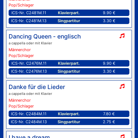
Pop/Schlager
ICS-Nr. C2481M.11
Klavierpart.
9.90 €
ICS-Nr. C2481M.13
Singpartitur
3.30 €
Dancing Queen - englisch
a cappella oder mit Klavier
Männerchor
Pop/Schlager
ICS-Nr. C2476M.11
Klavierpart.
9.90 €
ICS-Nr. C2476M.13
Singpartitur
3.30 €
Danke für die Lieder
a cappella oder mit Klavier
Männerchor
Pop/Schlager
ICS-Nr. C2484M.11
Klavierpart.
7.80 €
ICS-Nr. C2484M.13
Singpartitur
2.75 €
I have a dream