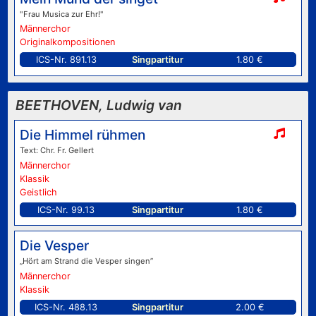
"Frau Musica zur Ehr!"
Männerchor
Originalkompositionen
ICS-Nr. 891.13
Singpartitur
1.80 €
BEETHOVEN, Ludwig van
Die Himmel rühmen
Text: Chr. Fr. Gellert
Männerchor
Klassik
Geistlich
ICS-Nr. 99.13
Singpartitur
1.80 €
Die Vesper
„Hört am Strand die Vesper singen”
Männerchor
Klassik
ICS-Nr. 488.13
Singpartitur
2.00 €