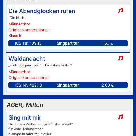
Die Abendglocken rufen
(Die Nacht)
Männerchor
Originalkompositionen
Klassik
ICS-Nr. 109.13
Singpartitur
1.60 €
Waldandacht
„Frühmorgens, wenn die Hähne krähn”
Männerchor
Originalkompositionen
ICS-Nr. 482.13
Singpartitur
2.00 €
AGER, Milton
Sing mit mir
Nach dem Welterfolg „Ain´t she sweet“
für 4stg. Männerchor
a cappella oder mit Klavier