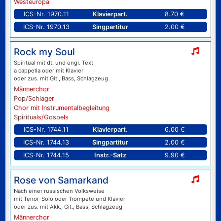
Westeuropa
ICS-Nr. 1970.11
Klavierpart.
8.70 €
ICS-Nr. 1970.13
Singpartitur
2.00 €
Rock my Soul
Spiritual mit dt. und engl. Text
a cappella oder mit Klavier
oder zus. mit Git., Bass, Schlagzeug
Männerchor
Pop/Schlager
Chor mit Instrumentalbegleitung
Spirituals/Gospels
ICS-Nr. 1744.11
Klavierpart.
6.00 €
ICS-Nr. 1744.13
Singpartitur
2.00 €
ICS-Nr. 1744.15
Instr.-Satz
9.90 €
Rose von Samarkand
Nach einer russischen Volksweise
mit Tenor-Solo oder Trompete und Klavier
oder zus. mit Akk., Git., Bass, Schlagzeug
Männerchor