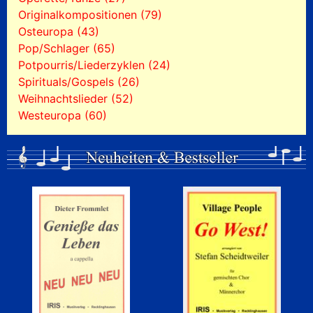
Originalkompositionen (79)
Osteuropa (43)
Pop/Schlager (65)
Potpourris/Liederzyklen (24)
Spirituals/Gospels (26)
Weihnachtslieder (52)
Westeuropa (60)