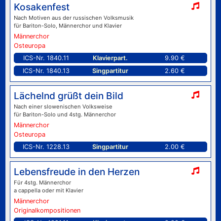
Kosakenfest
Nach Motiven aus der russischen Volksmusik
für Bariton-Solo, Männerchor und Klavier
Männerchor
Osteuropa
ICS-Nr. 1840.11
Klavierpart.
9.90 €
ICS-Nr. 1840.13
Singpartitur
2.60 €
Lächelnd grüßt dein Bild
Nach einer slowenischen Volksweise
für Bariton-Solo und 4stg. Männerchor
Männerchor
Osteuropa
ICS-Nr. 1228.13
Singpartitur
2.00 €
Lebensfreude in den Herzen
Für 4stg. Männerchor
a cappella oder mit Klavier
Männerchor
Originalkompositionen