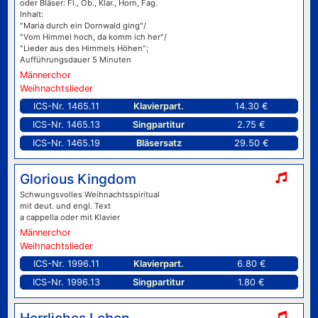
oder Bläser: Fl., Ob., Klar., Horn, Fag.
Inhalt:
"Maria durch ein Dornwald ging"/
"Vom Himmel hoch, da komm ich her"/
"Lieder aus des Himmels Höhen";
Aufführungsdauer 5 Minuten
Männerchor
Weihnachtslieder
ICS-Nr. 1465.11
Klavierpart.
14.30 €
ICS-Nr. 1465.13
Singpartitur
2.75 €
ICS-Nr. 1465.19
Bläsersatz
29.50 €
Glorious Kingdom
Schwungsvolles Weihnachtsspiritual
mit deut. und engl. Text
a cappella oder mit Klavier
Männerchor
Weihnachtslieder
ICS-Nr. 1996.11
Klavierpart.
6.80 €
ICS-Nr. 1996.13
Singpartitur
1.80 €