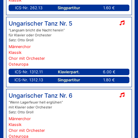
Klassik
ICS-Nr. 262.13
Singpartitur
1.60 €
Ungarischer Tanz Nr. 5
“Langsam bricht die Nacht herein”
für Klavier oder Orchester
Satz: Otto Groll
Männerchor
Klassik
Chor mit Orchester
Osteuropa
ICS-Nr. 1312.11
Klavierpart.
6.00 €
ICS-Nr. 1312.13
Singpartitur
1.80 €
Ungarischer Tanz Nr. 6
“Wenn Lagerfeuer hell erglühen”
mit Klavier oder Orchester
Satz: Otto Groll
Männerchor
Klassik
Chor mit Orchester
Osteuropa