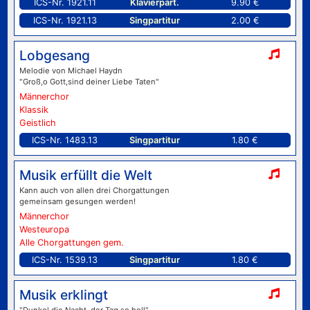
ICS-Nr. 1921.11
Klavierpart.
9.90 €
ICS-Nr. 1921.13
Singpartitur
2.00 €
Lobgesang
Melodie von Michael Haydn
"Groß,o Gott,sind deiner Liebe Taten"
Männerchor
Klassik
Geistlich
ICS-Nr. 1483.13
Singpartitur
1.80 €
Musik erfüllt die Welt
Kann auch von allen drei Chorgattungen
gemeinsam gesungen werden!
Männerchor
Westeuropa
Alle Chorgattungen gem.
ICS-Nr. 1539.13
Singpartitur
1.80 €
Musik erklingt