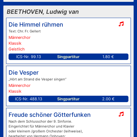
BEETHOVEN, Ludwig van
Die Himmel rühmen
Text: Chr. Fr. Gellert
Männerchor
Klassik
Geistlich
ICS-Nr. 99.13
Singpartitur
1.80 €
Die Vesper
„Hört am Strand die Vesper singen”
Männerchor
Klassik
ICS-Nr. 488.13
Singpartitur
2.00 €
Freude schöner Götterfunken
Nach dem Schlusschor der 9. Sinfonie.
Eingerichtet für Männerchor und Klavier
oder kleinem /großem Orchester (leihweise),
bearbeitet von Hermann Ophoven;