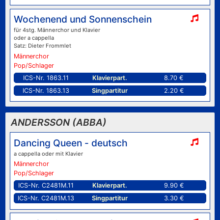
Wochenend und Sonnenschein
für 4stg. Männerchor und Klavier
oder a cappella
Satz: Dieter Frommlet
Männerchor
Pop/Schlager
ICS-Nr. 1863.11
Klavierpart.
8.70 €
ICS-Nr. 1863.13
Singpartitur
2.20 €
ANDERSSON (ABBA)
Dancing Queen - deutsch
a cappella oder mit Klavier
Männerchor
Pop/Schlager
ICS-Nr. C2481M.11
Klavierpart.
9.90 €
ICS-Nr. C2481M.13
Singpartitur
3.30 €