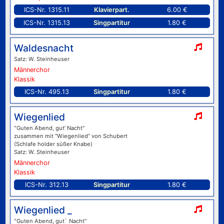
ICS-Nr. 1315.11
Klavierpart.
6.00 €
ICS-Nr. 1315.13
Singpartitur
1.80 €
Waldesnacht
Satz: W. Steinheuser
Männerchor
Klassik
ICS-Nr. 495.13
Singpartitur
1.80 €
Wiegenlied
"Guten Abend, gut’ Nacht"
zusammen mit “Wiegenlied” von Schubert
(Schlafe holder süßer Knabe)
Satz: W. Steinheuser
Männerchor
Klassik
ICS-Nr. 312.13
Singpartitur
1.80 €
Wiegenlied _
"Guten Abend, gut` Nacht"