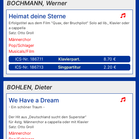
BOCHMANN, Werner
Heimat deine Sterne
Erfolgstitel aus dem Film "Quax, der Bruchpilot" Solo ad lib., Klavier oder
a cappella
Satz: Otto Groll
Männerchor
Pop/Schlager
Musicals/Film
ICS-Nr. 1867.11
Klavierpart.
8.70 €
ICS-Nr. 1867.13
Singpartitur
2.20 €
BOHLEN, Dieter
We Have a Dream
- Ein schöner Traum -
Der Hit aus „Deutschland sucht den Superstar“
für 4stg. Männerchor a cappella oder mit Klavier
Satz: Otto Groll
Männerchor