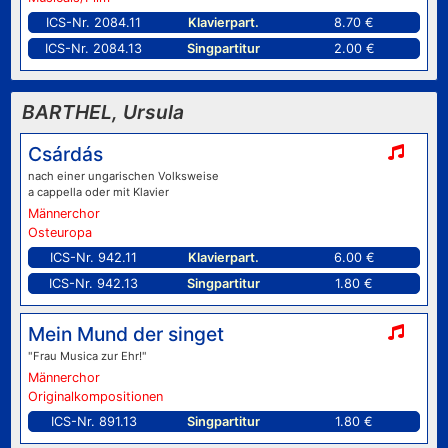
ICS-Nr. 2084.11
Klavierpart.
8.70 €
ICS-Nr. 2084.13
Singpartitur
2.00 €
BARTHEL, Ursula
Csárdás
nach einer ungarischen Volksweise
a cappella oder mit Klavier
Männerchor
Osteuropa
ICS-Nr. 942.11
Klavierpart.
6.00 €
ICS-Nr. 942.13
Singpartitur
1.80 €
Mein Mund der singet
"Frau Musica zur Ehr!"
Männerchor
Originalkompositionen
ICS-Nr. 891.13
Singpartitur
1.80 €