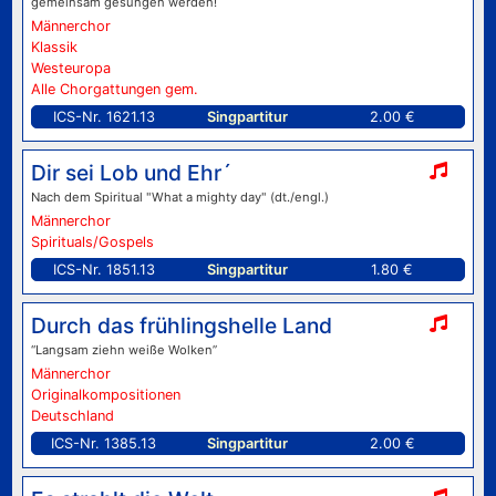
gemeinsam gesungen werden!
Männerchor
Klassik
Westeuropa
Alle Chorgattungen gem.
ICS-Nr. 1621.13
Singpartitur
2.00 €
Dir sei Lob und Ehr´
Nach dem Spiritual "What a mighty day" (dt./engl.)
Männerchor
Spirituals/Gospels
ICS-Nr. 1851.13
Singpartitur
1.80 €
Durch das frühlingshelle Land
“Langsam ziehn weiße Wolken”
Männerchor
Originalkompositionen
Deutschland
ICS-Nr. 1385.13
Singpartitur
2.00 €