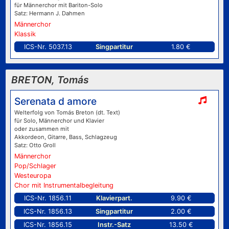
für Männerchor mit Bariton-Solo
Satz: Hermann J. Dahmen
Männerchor
Klassik
ICS-Nr. 5037.13
Singpartitur
1.80 €
BRETON, Tomás
Serenata d amore
Welterfolg von Tomás Breton (dt. Text)
für Solo, Männerchor und Klavier
oder zusammen mit
Akkordeon, Gitarre, Bass, Schlagzeug
Satz: Otto Groll
Männerchor
Pop/Schlager
Westeuropa
Chor mit Instrumentalbegleitung
ICS-Nr. 1856.11
Klavierpart.
9.90 €
ICS-Nr. 1856.13
Singpartitur
2.00 €
ICS-Nr. 1856.15
Instr.-Satz
13.50 €