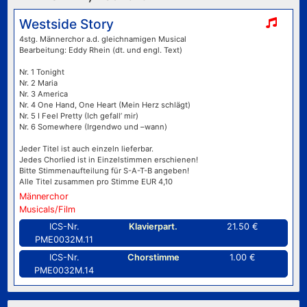
Westside Story
4stg. Männerchor a.d. gleichnamigen Musical
Bearbeitung: Eddy Rhein (dt. und engl. Text)
Nr. 1 Tonight
Nr. 2 Maria
Nr. 3 America
Nr. 4 One Hand, One Heart (Mein Herz schlägt)
Nr. 5 I Feel Pretty (Ich gefall’ mir)
Nr. 6 Somewhere (Irgendwo und –wann)
Jeder Titel ist auch einzeln lieferbar.
Jedes Chorlied ist in Einzelstimmen erschienen!
Bitte Stimmenaufteilung für S-A-T-B angeben!
Alle Titel zusammen pro Stimme EUR 4,10
Männerchor
Musicals/Film
ICS-Nr.
Klavierpart.
21.50 €
PME0032M.11
ICS-Nr.
Chorstimme
1.00 €
PME0032M.14