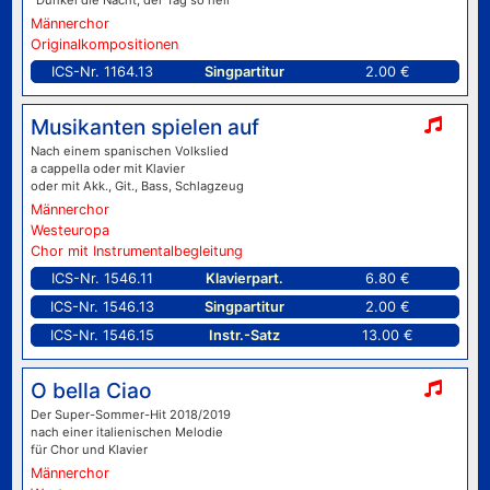
"Dunkel die Nacht, der Tag so hell"
Männerchor
Originalkompositionen
ICS-Nr. 1164.13
Singpartitur
2.00 €
Musikanten spielen auf
Nach einem spanischen Volkslied
a cappella oder mit Klavier
oder mit Akk., Git., Bass, Schlagzeug
Männerchor
Westeuropa
Chor mit Instrumentalbegleitung
ICS-Nr. 1546.11
Klavierpart.
6.80 €
ICS-Nr. 1546.13
Singpartitur
2.00 €
ICS-Nr. 1546.15
Instr.-Satz
13.00 €
O bella Ciao
Der Super-Sommer-Hit 2018/2019
nach einer italienischen Melodie
für Chor und Klavier
Männerchor