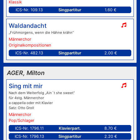
Klassik
ICS-Nr. 109.13
Singpartitur
1.60 €
Waldandacht
„Frühmorgens, wenn die Hähne krähn”
Männerchor
Originalkompositionen
ICS-Nr. 482.13
Singpartitur
2.00 €
AGER, Milton
Sing mit mir
Nach dem Welterfolg „Ain´t she sweet“
für 4stg. Männerchor
a cappella oder mit Klavier
Satz: Otto Groll
Männerchor
Pop/Schlager
ICS-Nr. 1796.11
Klavierpart.
8.70 €
ICS-Nr. 1796.13
Singpartitur
2.20 €