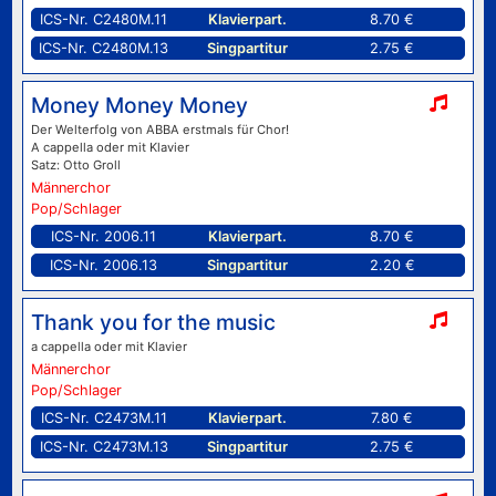
ICS-Nr. C2480M.11
Klavierpart.
8.70 €
ICS-Nr. C2480M.13
Singpartitur
2.75 €
Money Money Money
Der Welterfolg von ABBA erstmals für Chor!
A cappella oder mit Klavier
Satz: Otto Groll
Männerchor
Pop/Schlager
ICS-Nr. 2006.11
Klavierpart.
8.70 €
ICS-Nr. 2006.13
Singpartitur
2.20 €
Thank you for the music
a cappella oder mit Klavier
Männerchor
Pop/Schlager
ICS-Nr. C2473M.11
Klavierpart.
7.80 €
ICS-Nr. C2473M.13
Singpartitur
2.75 €