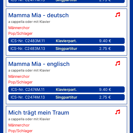
Mamma Mia - deutsch
a cappella oder mit Klavier
Männerchor
Pop/Schlager
ICS-Nr. C2483M.11
Klavierpart.
9.40 €
ICS-Nr. C2483M.13
Singpartitur
2.75 €
Mamma Mia - englisch
a cappella oder mit Klavier
Männerchor
Pop/Schlager
ICS-Nr. C2474M.11
Klavierpart.
9.40 €
ICS-Nr. C2474M.13
Singpartitur
2.75 €
Mich trägt mein Traum
a cappella oder mit Klavier
Männerchor
Pop/Schlager