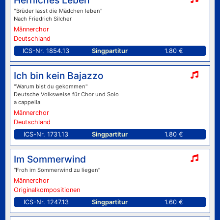
Herrliches Leben
"Brüder lasst die Mädchen leben"
Nach Friedrich Silcher
Männerchor
Deutschland
ICS-Nr. 1854.13
Singpartitur
1.80 €
Ich bin kein Bajazzo
"Warum bist du gekommen"
Deutsche Volksweise für Chor und Solo
a cappella
Männerchor
Deutschland
ICS-Nr. 1731.13
Singpartitur
1.80 €
Im Sommerwind
“Froh im Sommerwind zu liegen”
Männerchor
Originalkompositionen
ICS-Nr. 1247.13
Singpartitur
1.60 €