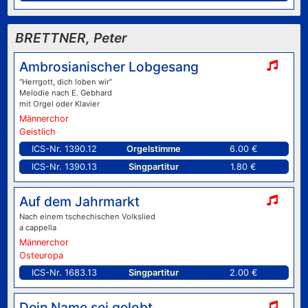
BRETTNER, Peter
Ambrosianischer Lobgesang
“Herrgott, dich loben wir”
Melodie nach E. Gebhard
mit Orgel oder Klavier
Männerchor
Geistlich
ICS-Nr. 1390.12
Orgelstimme
6.00 €
ICS-Nr. 1390.13
Singpartitur
1.80 €
Auf dem Jahrmarkt
Nach einem tschechischen Volkslied
a cappella
Männerchor
Osteuropa
ICS-Nr. 1683.13
Singpartitur
2.00 €
Dein Name sei gelobt