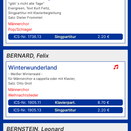
"gibt´s nicht alle Tage"
Evergreen, Text Kurt Feltz,
Singpartitur mit Klavierbegleitung
Satz: Dieter Frommlet
Männerchor
Pop/Schlager
ICS-Nr. 1736.13
Singpartitur
2.20 €
BERNARD, Felix
Winterwunderland
- Weißer Winterwald -
für Männerchor a cappella oder mit Klavier,
Satz: Otto Groll
Männerchor
Weihnachtslieder
ICS-Nr. 1905.11
Klavierpart.
8.70 €
ICS-Nr. 1905.13
Singpartitur
2.20 €
BERNSTEIN, Leonard