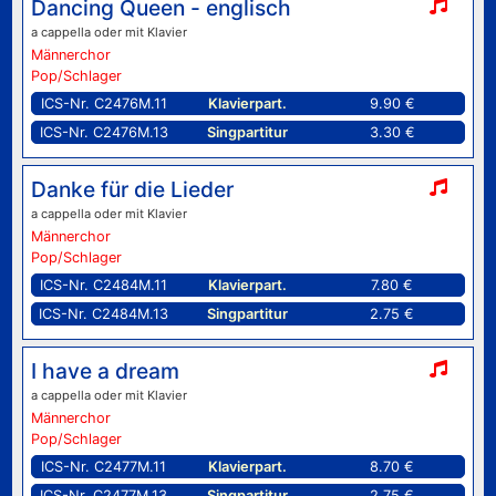
Dancing Queen - englisch
a cappella oder mit Klavier
Männerchor
Pop/Schlager
ICS-Nr. C2476M.11
Klavierpart.
9.90 €
ICS-Nr. C2476M.13
Singpartitur
3.30 €
Danke für die Lieder
a cappella oder mit Klavier
Männerchor
Pop/Schlager
ICS-Nr. C2484M.11
Klavierpart.
7.80 €
ICS-Nr. C2484M.13
Singpartitur
2.75 €
I have a dream
a cappella oder mit Klavier
Männerchor
Pop/Schlager
ICS-Nr. C2477M.11
Klavierpart.
8.70 €
ICS-Nr. C2477M.13
Singpartitur
2.75 €