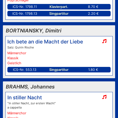
Pop/Schlager
ICS-Nr. 1798.11
Klavierpart.
8.70 €
ICS-Nr. 1798.13
Singpartitur
2.20 €
BORTNIANSKY, Dimitri
Ich bete an die Macht der Liebe
Satz: Quirin Rische
Männerchor
Klassik
Geistlich
ICS-Nr. 553.13
Singpartitur
1.80 €
BRAHMS, Johannes
In stiller Nacht
"In stiller Nacht, zur ersten Wacht"
a cappella
Männerchor