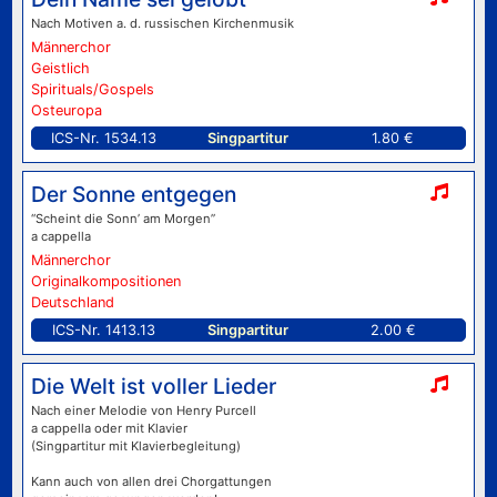
Nach Motiven a. d. russischen Kirchenmusik
Männerchor
Geistlich
Spirituals/Gospels
Osteuropa
ICS-Nr. 1534.13
Singpartitur
1.80 €
Der Sonne entgegen
“Scheint die Sonn’ am Morgen”
a cappella
Männerchor
Originalkompositionen
Deutschland
ICS-Nr. 1413.13
Singpartitur
2.00 €
Die Welt ist voller Lieder
Nach einer Melodie von Henry Purcell
a cappella oder mit Klavier
(Singpartitur mit Klavierbegleitung)
Kann auch von allen drei Chorgattungen