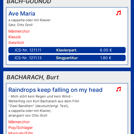
BACH-GOUNOD
Ave Maria
a cappella oder mit Klavier
Satz: Otto Groll
Männerchor
Klassik
Geistlich
ICS-Nr. 1211.11
Klavierpart.
6.00 €
ICS-Nr. 1211.13
Singpartitur
1.80 €
BACHARACH, Burt
Raindrops keep falling on my head
- Mich stört kein Regen und kein Wind -
Welterfolg von Kurt Bacharach aus dem Film
"Zwei Banditen" (deutsch/engl. Text),
a cappella oder mit Klavier,
arrangiert von Otto Groll
Männerchor
Pop/Schlager
Musicals/Film