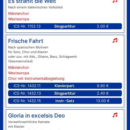
Es strahlt die Welt
Nach einem italienischen Volkslied
Männerchor
Westeuropa
ICS-Nr. 1152.13
Singpartitur
2.00 €
Frische Fahrt
Nach spanischen Motiven
für Solo, Chor und Klavier
oder zus. mit Akk., Gitarre, Bass, Schlagwerk
(Seemannslied)
Männerchor
Westeuropa
Chor mit Instrumentalbegleitung
ICS-Nr. 1432.11
Klavierpart.
9.90 €
ICS-Nr. 1432.13
Singpartitur
2.40 €
ICS-Nr. 1432.15
Instr.-Satz
13.00 €
Gloria in excelsis Deo
Vorweihnachtliche Kantate
mit Klavier