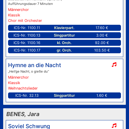
Aufführungsdauer 7 Minuten
Männerchor
Klassik
Chor mit Orchester
ICS-Nr. 1100.11
Klavierpart.
17.60 €
ICS-Nr. 1100.13
Singpartitur
3.00 €
ICS-Nr. 1100.16
kl. Orch.
92.00 €
ICS-Nr. 1100.17
gr. Orch.
103.50 €
Hymne an die Nacht
„Heil’ge Nacht, o gieße du”
Männerchor
Klassik
Weihnachtslieder
ICS-Nr. 32.13
Singpartitur
1.60 €
BENES, Jara
Soviel Schwung