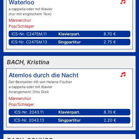
Waterloo
a cappella oder mit Klavier
(nur mit englischem Text)
Männerchor
Pop/Schlager
ICS-Nr. C2475M.11
Klavierpart.
8.70 €
ICS-Nr. C2475M.13
Singpartitur
2.75 €
BACH, Kristina
Atemlos durch die Nacht
Der Bestseller-Hit von Helene Fischer
a cappella oder mit Klavier
Arrangement: Otto Groll
Männerchor
Pop/Schlager
ICS-Nr. 2043.11
Klavierpart.
8.70 €
ICS-Nr. 2043.13
Singpartitur
2.20 €