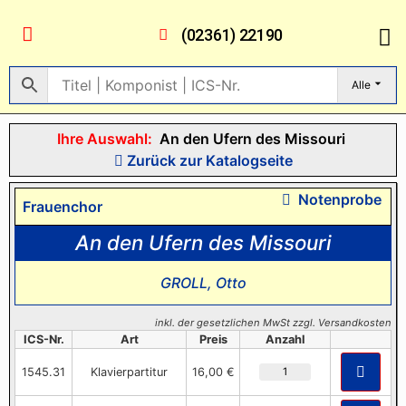
(02361) 22190
Alle
Ihre Auswahl:
An den Ufern des Missouri
Zurück zur Katalogseite
Notenprobe
Frauenchor
An den Ufern des Missouri
GROLL, Otto
inkl. der gesetzlichen MwSt zzgl. Versandkosten
ICS-Nr.
Art
Preis
Anzahl
1545.31
Klavierpartitur
16,00 €