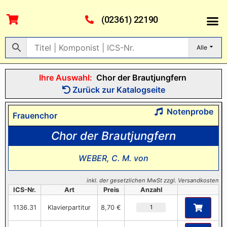
(02361) 22190
Alle
Ihre Auswahl:
Chor der Brautjungfern
Zurück zur Katalogseite
Notenprobe
Frauenchor
Chor der Brautjungfern
WEBER, C. M. von
inkl. der gesetzlichen MwSt zzgl. Versandkosten
ICS-Nr.
Art
Preis
Anzahl
1136.31
Klavierpartitur
8,70 €