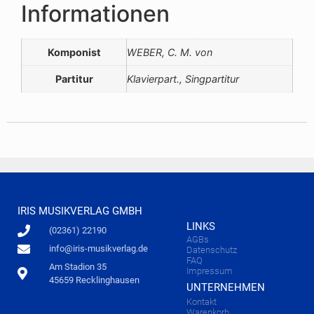
Informationen
Komponist
WEBER, C. M. von
Partitur
Klavierpart., Singpartitur
IRIS MUSIKVERLAG GMBH
LINKS
(02361) 22190
AGBs
info@iris-musikverlag.de
Datenschutz
FAQ
Am Stadion 35
Impressum
45659 Recklinghausen
UNTERNEHMEN
Kontakt
Warenkorb