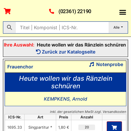
(02361) 22190
Alle
Ihre Auswahl:
Heute wollen wir das Ränzlein schnüren
Zurück zur Katalogseite
Notenprobe
Frauenchor
Heute wollen wir das Ränzlein
schnüren
KEMPKENS, Arnold
inkl. der gesetzlichen MwSt zzgl. Versandkosten
ICS-Nr.
Art
Preis
Anzahl
1695.33
Singpartitur *
1,80 €