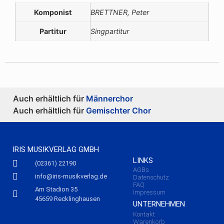
Komponist
BRETTNER, Peter
Partitur
Singpartitur
Auch erhältlich für
Männerchor
Auch erhältlich für
Gemischter Chor
IRIS MUSIKVERLAG GMBH
LINKS
(02361) 22190
AGBs
info@iris-musikverlag.de
Datenschutz
FAQ
Am Stadion 35
Impressum
45659 Recklinghausen
UNTERNEHMEN
Kontakt
Warenkorb