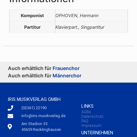
Komponist
OPHOVEN, Hermann
Partitur
Klavierpart., Singpartitur
Auch erhältlich für
Frauenchor
Auch erhältlich für
Männerchor
IRIS MUSIKVERLAG GMBH
LINKS
(02361) 22190
AGBs
info@iris-musikverlag.de
Datenschutz
FAQ
Am Stadion 35
Impressum
45659 Recklinghausen
UNTERNEHMEN