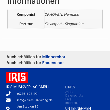
Informationen
Komponist
OPHOVEN, Hermann
Partitur
Klavierpart., Singpartitur
Auch erhältlich für
Männerchor
Auch erhältlich für
Frauenchor
IRIS MUSIKVERLAG GMBH
LINKS
AGBs
(02361) 22190
Datenschutz
FAQ
info@iris-musikverlag.de
Impressum
Am Stadion 35
UNTERNEHMEN