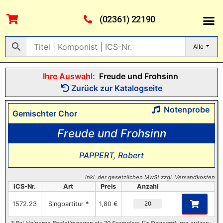
(02361) 22190
Alle
Ihre Auswahl:
Freude und Frohsinn
Zurück zur Katalogseite
Notenprobe
Gemischter Chor
Freude und Frohsinn
PAPPERT, Robert
inkl. der gesetzlichen MwSt zzgl. Versandkosten
ICS-Nr.
Art
Preis
Anzahl
1572.23
Singpartitur *
1,80 €