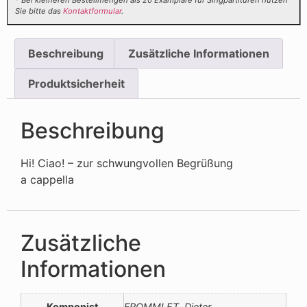
* Bei kleineren Bestellmengen als 20 Examplare für Singpartituren nutzen
Sie bitte das
Kontaktformular
.
Beschreibung
Zusätzliche Informationen
Produktsicherheit
Beschreibung
Hi! Ciao! – zur schwungvollen Begrüßung
a cappella
Zusätzliche
Informationen
Komponist
FROMMLET, Dieter