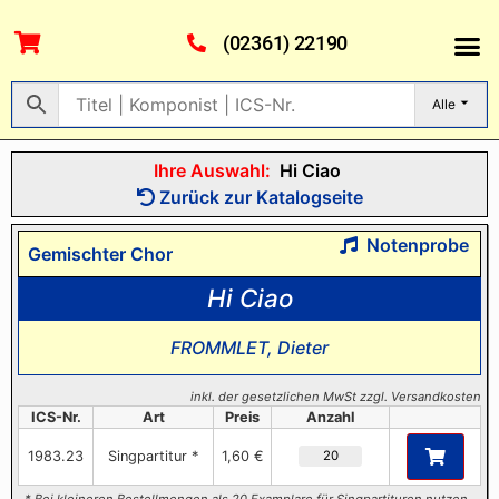
(02361) 22190
Alle
Ihre Auswahl:
Hi Ciao
Zurück zur Katalogseite
Notenprobe
Gemischter Chor
Hi Ciao
FROMMLET, Dieter
inkl. der gesetzlichen MwSt zzgl. Versandkosten
ICS-Nr.
Art
Preis
Anzahl
1983.23
Singpartitur *
1,60 €