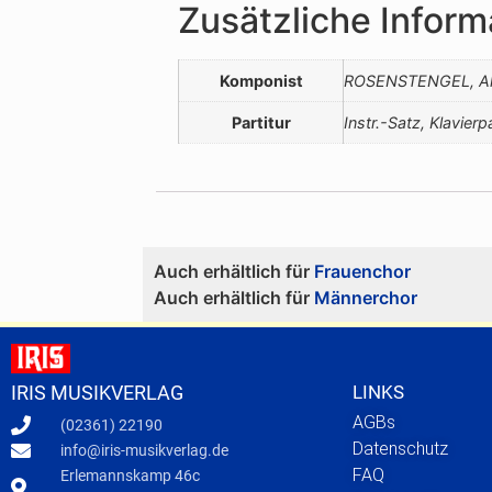
Zusätzliche Inform
Komponist
ROSENSTENGEL, Al
Partitur
Instr.-Satz, Klavierpa
Auch erhältlich für
Frauenchor
Auch erhältlich für
Männerchor
LINKS
IRIS MUSIKVERLAG
AGBs
(02361) 22190
Datenschutz
info@iris-musikverlag.de
FAQ
Erlemannskamp 46c