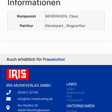
Informationen
Komponist
MERDINGEN, Claus
Partitur
Klavierpart., Singpartitur
Auch erhältlich für
Frauenchor
LINKS
IRIS MUSIKVERLAG GMBH
AGBs
(02361) 22190
Datenschutz
FAQ
info@iris-musikverlag.de
Impressum
Am Stadion 35
UNTERNEHMEN
45659 Recklinghausen
Kontakt