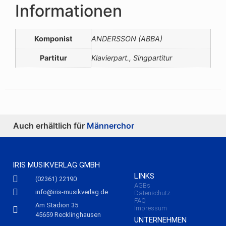
Informationen
Komponist
ANDERSSON (ABBA)
Partitur
Klavierpart., Singpartitur
Auch erhältlich für
Männerchor
IRIS MUSIKVERLAG GMBH
LINKS
(02361) 22190
AGBs
info@iris-musikverlag.de
Datenschutz
FAQ
Am Stadion 35
Impressum
45659 Recklinghausen
UNTERNEHMEN