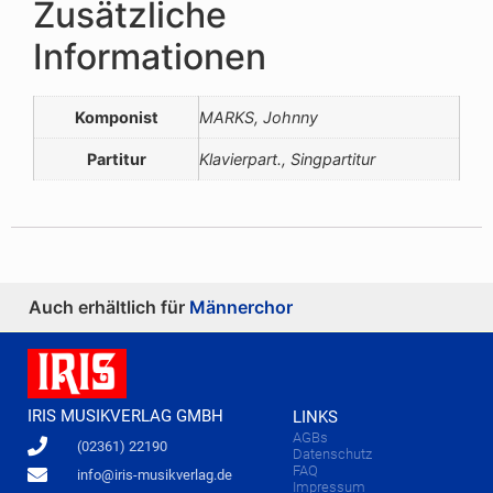
Zusätzliche
Informationen
Komponist
MARKS, Johnny
Partitur
Klavierpart., Singpartitur
Auch erhältlich für
Männerchor
IRIS MUSIKVERLAG GMBH
LINKS
AGBs
(02361) 22190
Datenschutz
FAQ
info@iris-musikverlag.de
Impressum