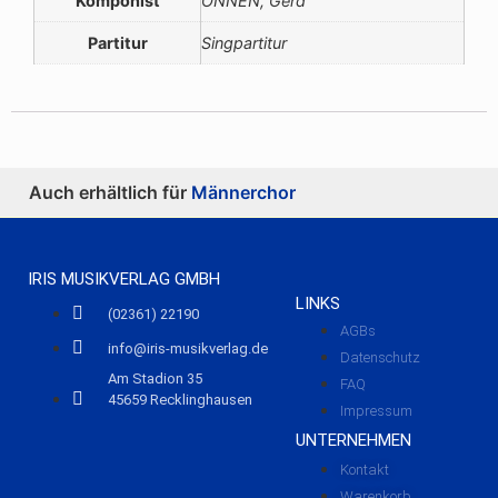
Komponist
ONNEN, Gerd
Partitur
Singpartitur
Auch erhältlich für
Männerchor
IRIS MUSIKVERLAG GMBH
LINKS
(02361) 22190
AGBs
info@iris-musikverlag.de
Datenschutz
Am Stadion 35
FAQ
45659 Recklinghausen
Impressum
UNTERNEHMEN
Kontakt
Warenkorb