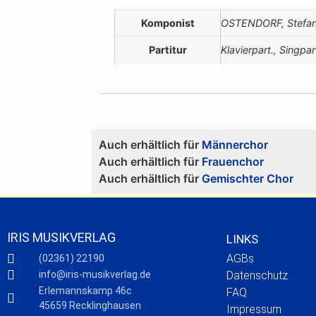
Komponist
OSTENDORF, Stefa
Partitur
Klavierpart., Singpar
Auch erhältlich für
Männerchor
Auch erhältlich für
Frauenchor
Auch erhältlich für
Gemischter Chor
IRIS MUSIKVERLAG
LINKS
AGBs
(02361) 22190
info@iris-musikverlag.de
Datenschutz
Erlemannskamp 46c
FAQ
45659 Recklinghausen
Impressum