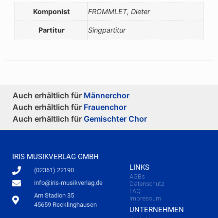
Komponist
FROMMLET, Dieter
Partitur
Singpartitur
Auch erhältlich für
Männerchor
Auch erhältlich für
Frauenchor
Auch erhältlich für
Gemischter Chor
IRIS MUSIKVERLAG GMBH
LINKS
(02361) 22190
AGBs
info@iris-musikverlag.de
Datenschutz
FAQ
Am Stadion 35
Impressum
45659 Recklinghausen
UNTERNEHMEN