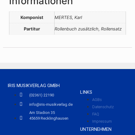
Informationen
Komponist
MERTES, Karl
Partitur
Rollenbuch zusätzlich, Rollensatz
IRIS MUSIKVERLAG GMBH
LINKS
(02361) 22190
AGBs
info@iris-musikverlag.de
Datenschutz
Am Stadion 35
FAQ
45659 Recklinghausen
Impressum
UNTERNEHMEN