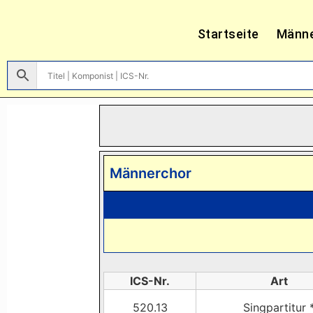
Startseite
Männ
Männerchor
ICS-Nr.
Art
520.13
Singpartitur 