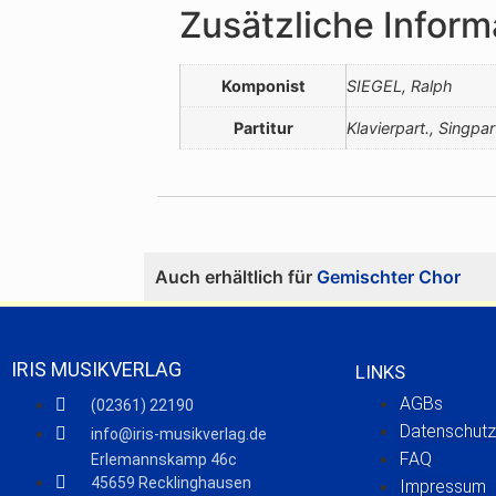
Zusätzliche Inform
Komponist
SIEGEL, Ralph
Partitur
Klavierpart., Singpar
Auch erhältlich für
Gemischter Chor
IRIS MUSIKVERLAG
LINKS
AGBs
(02361) 22190
Datenschutz
info@iris-musikverlag.de
FAQ
Erlemannskamp 46c
45659 Recklinghausen
Impressum