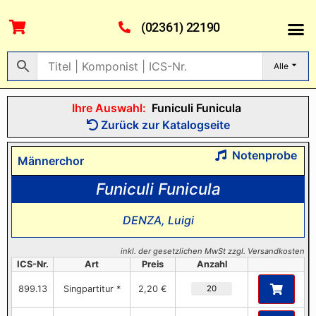
(02361) 22190
Alle
Ihre Auswahl:
Funiculi Funicula
Zurück zur Katalogseite
Notenprobe
Männerchor
Funiculi Funicula
DENZA, Luigi
inkl. der gesetzlichen MwSt zzgl. Versandkosten
ICS-Nr.
Art
Preis
Anzahl
899.13
Singpartitur *
2,20 €