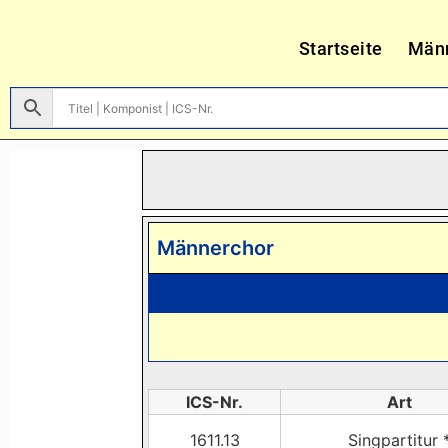
Startseite
Män
Männerchor
ICS-Nr.
Art
1611.13
Singpartitur 