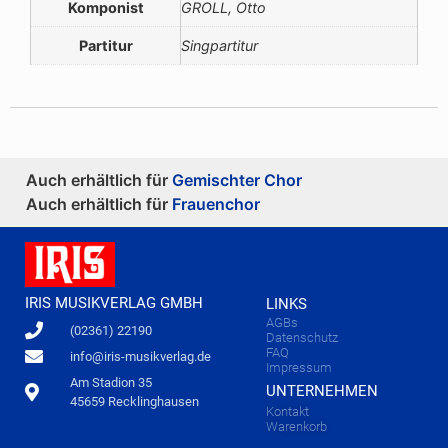
Komponist
GROLL, Otto
Partitur
Singpartitur
Auch erhältlich für
Gemischter Chor
Auch erhältlich für
Frauenchor
IRIS MUSIKVERLAG GMBH
LINKS
AGBs
(02361) 22190
Datenschutz
FAQ
info@iris-musikverlag.de
Impressum
Am Stadion 35
UNTERNEHMEN
45659 Recklinghausen
Kontakt
Warenkorb