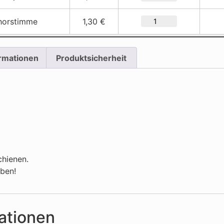
horstimme
1,30 €
ormationen
Produktsicherheit
chienen.
eben!
ationen