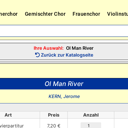
nerchor
Gemischter Chor
Frauenchor
Violinst
Ihre Auswahl:
Ol Man River
Zurück zur Katalogseite
Ol Man River
KERN, Jerome
Art
Preis
Anzahl
vierpartitur
7,20 €