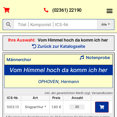
(02361) 22190
Alle
Ihre Auswahl:
Vom Himmel hoch da komm ich her
Zurück zur Katalogseite
Notenprobe
Männerchor
Vom Himmel hoch da komm ich her
OPHOVEN, Hermann
inkl. der gesetzlichen MwSt zzgl. Versandkosten
ICS-Nr.
Art
Preis
Anzahl
1003.13
Singpartitur *
1,60 €