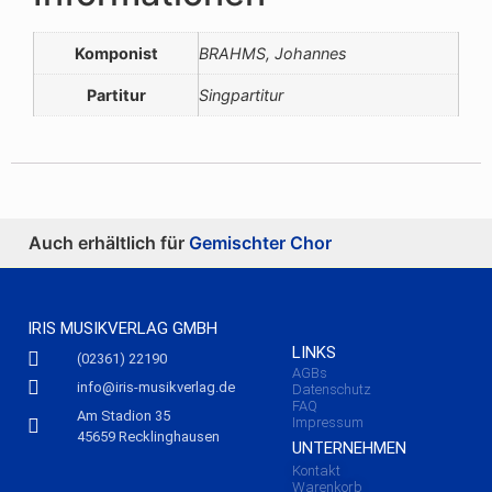
Komponist
BRAHMS, Johannes
Partitur
Singpartitur
Auch erhältlich für
Gemischter Chor
IRIS MUSIKVERLAG GMBH
LINKS
(02361) 22190
AGBs
info@iris-musikverlag.de
Datenschutz
FAQ
Am Stadion 35
Impressum
45659 Recklinghausen
UNTERNEHMEN
Kontakt
Warenkorb