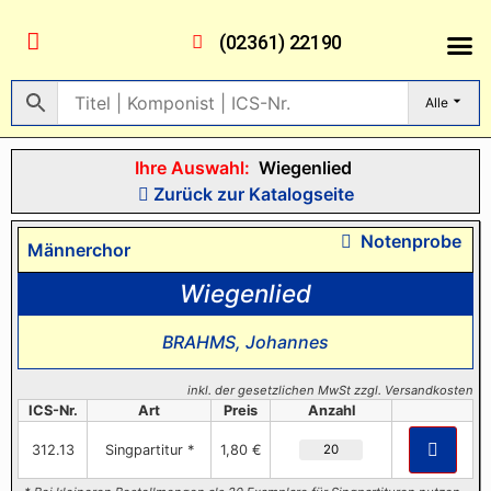
(02361) 22190
Alle
Ihre Auswahl:
Wiegenlied
Zurück zur Katalogseite
Notenprobe
Männerchor
Wiegenlied
BRAHMS, Johannes
inkl. der gesetzlichen MwSt zzgl. Versandkosten
ICS-Nr.
Art
Preis
Anzahl
312.13
Singpartitur *
1,80 €