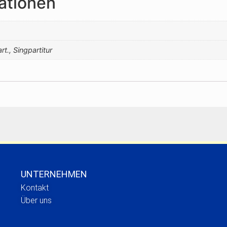
ationen
rt., Singpartitur
UNTERNEHMEN
Kontakt
Über uns