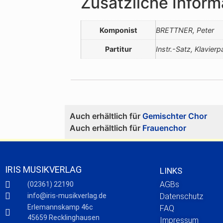
Zusätzliche Inform
Komponist
BRETTNER, Peter
Partitur
Instr.-Satz, Klavierpa
Auch erhältlich für
Gemischter Chor
Auch erhältlich für
Frauenchor
IRIS MUSIKVERLAG
LINKS
AGBs
(02361) 22190
info@iris-musikverlag.de
Datenschutz
Erlemannskamp 46c
FAQ
45659 Recklinghausen
Impressum