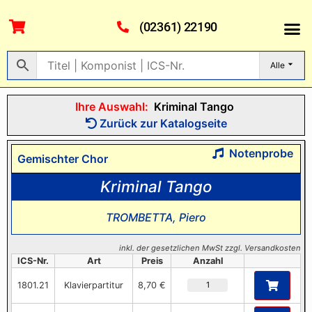
(02361) 22190
Alle
Ihre Auswahl:
Kriminal Tango
Zurück zur Katalogseite
Notenprobe
Gemischter Chor
Kriminal Tango
TROMBETTA, Piero
inkl. der gesetzlichen MwSt zzgl. Versandkosten
ICS-Nr.
Art
Preis
Anzahl
1801.21
Klavierpartitur
8,70 €