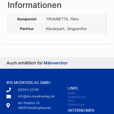
Informationen
Komponist
TROMBETTA, Piero
Partitur
Klavierpart., Singpartitur
Auch erhältlich für
Männerchor
IRIS MUSIKVERLAG GMBH
LINKS
(02361) 22190
AGBs
info@iris-musikverlag.de
Datenschutz
FAQ
Am Stadion 35
Impressum
45659 Recklinghausen
UNTERNEHMEN