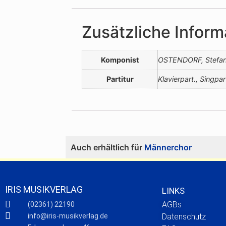
Zusätzliche Inform
Komponist
OSTENDORF, Stefa
Partitur
Klavierpart., Singpar
Auch erhältlich für
Männerchor
IRIS MUSIKVERLAG
LINKS
AGBs
(02361) 22190
info@iris-musikverlag.de
Datenschutz