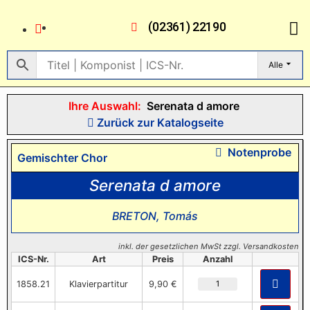
(02361) 22190
Alle
Ihre Auswahl:
Serenata d amore
Zurück zur Katalogseite
Notenprobe
Gemischter Chor
Serenata d amore
BRETON, Tomás
inkl. der gesetzlichen MwSt zzgl. Versandkosten
ICS-Nr.
Art
Preis
Anzahl
1858.21
Klavierpartitur
9,90 €