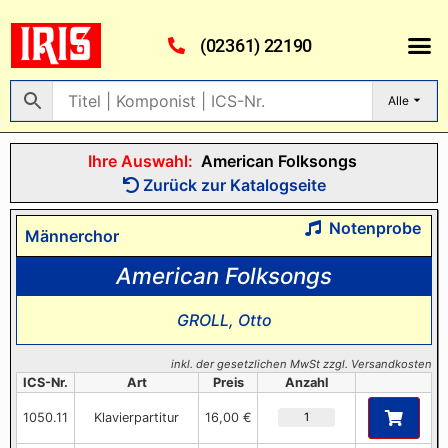
(02361) 22190
Alle
Ihre Auswahl:
American Folksongs
Zurück zur Katalogseite
Notenprobe
Männerchor
American Folksongs
GROLL, Otto
inkl. der gesetzlichen MwSt zzgl. Versandkosten
ICS-Nr.
Art
Preis
Anzahl
1050.11
Klavierpartitur
16,00 €