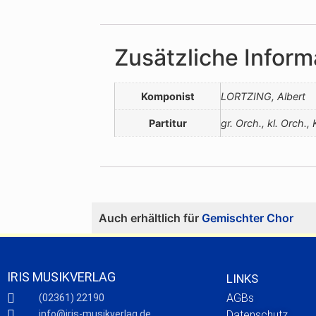
Zusätzliche Inform
Komponist
LORTZING, Albert
Partitur
gr. Orch., kl. Orch., 
Auch erhältlich für
Gemischter Chor
IRIS MUSIKVERLAG
LINKS
AGBs
(02361) 22190
info@iris-musikverlag.de
Datenschutz