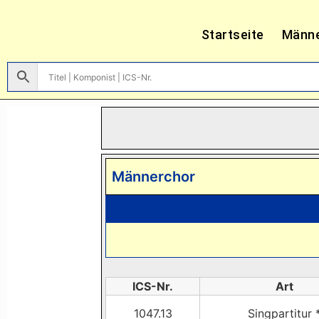
Startseite
Männ
Männerchor
ICS-Nr.
Art
1047.13
Singpartitur 