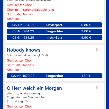
Gemischter Chor
Chor mit Instrumentalbegleitung
Spirituals/Gospels
Amerika
ICS-Nr. 984.21
Klavierpart.
6.80 €
ICS-Nr. 984.23
Singpartitur
2.00 €
ICS-Nr. 984.25
Instr.-Satz
9.90 €
Nobody knows
Spiritual (mit dt. und engl. Text)
Gemischter Chor
Spirituals/Gospels
Amerika
ICS-Nr. 1079.23
Singpartitur
1.80 €
O Herr welch ein Morgen
„My Lord, what a morning“
für gemischten Chor und Solo
(dt. und engl. Text)
Gemischter Chor