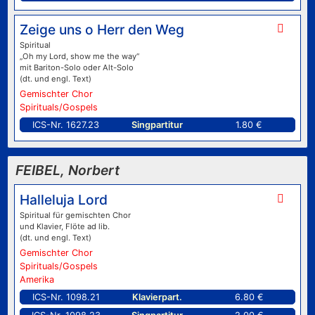
Zeige uns o Herr den Weg
Spiritual
„Oh my Lord, show me the way“
mit Bariton-Solo oder Alt-Solo
(dt. und engl. Text)
Gemischter Chor
Spirituals/Gospels
ICS-Nr. 1627.23
Singpartitur
1.80 €
FEIBEL, Norbert
Halleluja Lord
Spiritual für gemischten Chor
und Klavier, Flöte ad lib.
(dt. und engl. Text)
Gemischter Chor
Spirituals/Gospels
Amerika
ICS-Nr. 1098.21
Klavierpart.
6.80 €