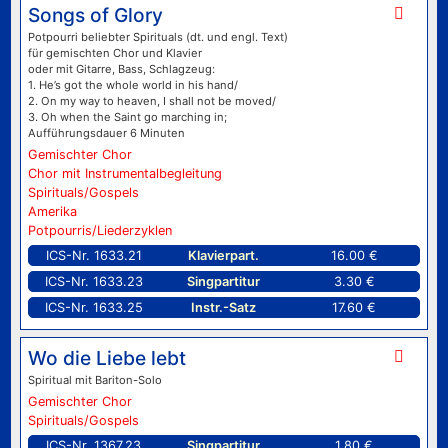
Songs of Glory
Potpourri beliebter Spirituals (dt. und engl. Text)
für gemischten Chor und Klavier
oder mit Gitarre, Bass, Schlagzeug:
1. He’s got the whole world in his hand/
2. On my way to heaven, I shall not be moved/
3. Oh when the Saint go marching in;
Aufführungsdauer 6 Minuten
Gemischter Chor
Chor mit Instrumentalbegleitung
Spirituals/Gospels
Amerika
Potpourris/Liederzyklen
ICS-Nr. 1633.21
Klavierpart.
16.00 €
ICS-Nr. 1633.23
Singpartitur
3.30 €
ICS-Nr. 1633.25
Instr.-Satz
17.60 €
Wo die Liebe lebt
Spiritual mit Bariton-Solo
Gemischter Chor
Spirituals/Gospels
ICS-Nr. 1367.23
Singpartitur
1.80 €