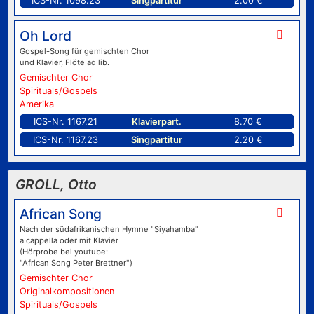
ICS-Nr. 1098.23
Singpartitur
2.00 €
Oh Lord
Gospel-Song für gemischten Chor
und Klavier, Flöte ad lib.
Gemischter Chor
Spirituals/Gospels
Amerika
ICS-Nr. 1167.21
Klavierpart.
8.70 €
ICS-Nr. 1167.23
Singpartitur
2.20 €
GROLL, Otto
African Song
Nach der südafrikanischen Hymne "Siyahamba"
a cappella oder mit Klavier
(Hörprobe bei youtube:
"African Song Peter Brettner")
Gemischter Chor
Originalkompositionen
Spirituals/Gospels