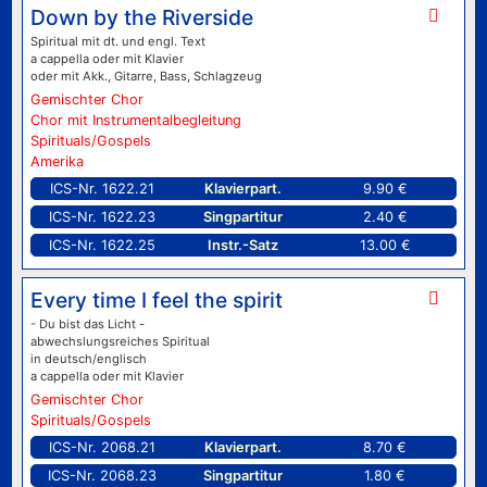
Down by the Riverside
Spiritual mit dt. und engl. Text
a cappella oder mit Klavier
oder mit Akk., Gitarre, Bass, Schlagzeug
Gemischter Chor
Chor mit Instrumentalbegleitung
Spirituals/Gospels
Amerika
ICS-Nr. 1622.21
Klavierpart.
9.90 €
ICS-Nr. 1622.23
Singpartitur
2.40 €
ICS-Nr. 1622.25
Instr.-Satz
13.00 €
Every time I feel the spirit
- Du bist das Licht -
abwechslungsreiches Spiritual
in deutsch/englisch
a cappella oder mit Klavier
Gemischter Chor
Spirituals/Gospels
ICS-Nr. 2068.21
Klavierpart.
8.70 €
ICS-Nr. 2068.23
Singpartitur
1.80 €