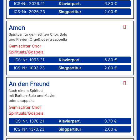
ICS-Nr. 2026.21
Klavierpart.
6.80 €
ICS-Nr. 2026.23
Singpartitur
2.00 €
Amen
Spiritual für gemischten Chor, Solo
und Klavier (Orgel) oder a cappella
Gemischter Chor
Spirituals/Gospels
ICS-Nr. 1093.21
Klavierpart.
6.80 €
ICS-Nr. 1093.23
Singpartitur
2.00 €
An den Freund
Nach einem Spiritual
mit Bariton-Solo und Klavier
oder a cappella
Gemischter Chor
Spirituals/Gospels
ICS-Nr. 1370.21
Klavierpart.
8.70 €
ICS-Nr. 1370.23
Singpartitur
2.00 €