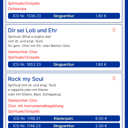
Spirituals/Gospels
Osteuropa
ICS-Nr. 1536.23
Singpartitur
1.80 €
Dir sei Lob und Ehr
Spiritual „What a mighty day”
(mit dt. und engl. Text)
für gem.-Chor mit Alt- oder Bariton-Solo
Gemischter Chor
Spirituals/Gospels
ICS-Nr. 1853.23
Singpartitur
1.80 €
Rock my Soul
Spiritual (mit dt. und engl. Text)
a cappella oder mit Klavier
oder mit Gitarre, Bass, Schlagzeug
Gemischter Chor
Chor mit Instrumentalbegleitung
Spirituals/Gospels
ICS-Nr. 1746.21
Klavierpart.
6.00 €
ICS-Nr. 1746.23
Singpartitur
2.00 €