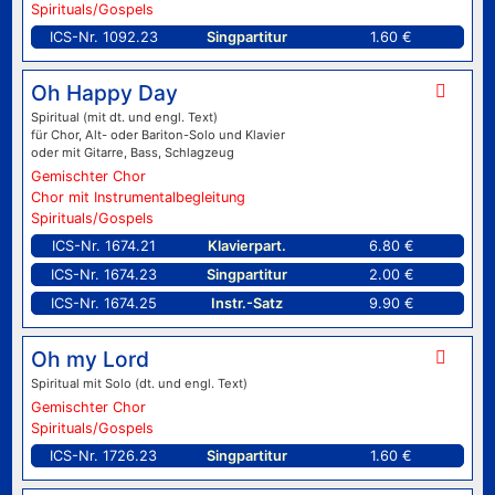
Spirituals/Gospels
ICS-Nr. 1092.23
Singpartitur
1.60 €
Oh Happy Day
Spiritual (mit dt. und engl. Text)
für Chor, Alt- oder Bariton-Solo und Klavier
oder mit Gitarre, Bass, Schlagzeug
Gemischter Chor
Chor mit Instrumentalbegleitung
Spirituals/Gospels
ICS-Nr. 1674.21
Klavierpart.
6.80 €
ICS-Nr. 1674.23
Singpartitur
2.00 €
ICS-Nr. 1674.25
Instr.-Satz
9.90 €
Oh my Lord
Spiritual mit Solo (dt. und engl. Text)
Gemischter Chor
Spirituals/Gospels
ICS-Nr. 1726.23
Singpartitur
1.60 €