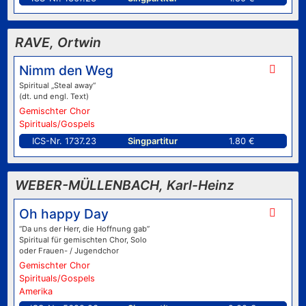
RAVE, Ortwin
Nimm den Weg
Spiritual „Steal away“
(dt. und engl. Text)
Gemischter Chor
Spirituals/Gospels
ICS-Nr. 1737.23
Singpartitur
1.80 €
WEBER-MÜLLENBACH, Karl-Heinz
Oh happy Day
“Da uns der Herr, die Hoffnung gab”
Spiritual für gemischten Chor, Solo
oder Frauen- / Jugendchor
Gemischter Chor
Spirituals/Gospels
Amerika