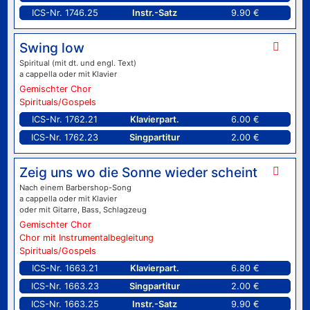
ICS-Nr. 1746.25
Instr.-Satz
9.90 €
Swing low
Spiritual (mit dt. und engl. Text)
a cappella oder mit Klavier
Gemischter Chor
Spirituals/Gospels
ICS-Nr. 1762.21
Klavierpart.
6.00 €
ICS-Nr. 1762.23
Singpartitur
2.00 €
Zeig uns wo die Sonne wieder scheint
Nach einem Barbershop-Song
a cappella oder mit Klavier
oder mit Gitarre, Bass, Schlagzeug
Gemischter Chor
Chor mit Instrumentalbegleitung
Spirituals/Gospels
ICS-Nr. 1663.21
Klavierpart.
6.80 €
ICS-Nr. 1663.23
Singpartitur
2.00 €
ICS-Nr. 1663.25
Instr.-Satz
9.90 €