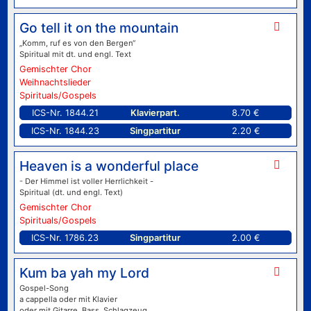
Go tell it on the mountain
„Komm, ruf es von den Bergen“
Spiritual mit dt. und engl. Text
Gemischter Chor
Weihnachtslieder
Spirituals/Gospels
ICS-Nr. 1844.21
Klavierpart.
8.70 €
ICS-Nr. 1844.23
Singpartitur
2.20 €
Heaven is a wonderful place
- Der Himmel ist voller Herrlichkeit -
Spiritual (dt. und engl. Text)
Gemischter Chor
Spirituals/Gospels
ICS-Nr. 1786.23
Singpartitur
2.00 €
Kum ba yah my Lord
Gospel-Song
a cappella oder mit Klavier
oder mit Gitarre, Bass, Schlagzeug