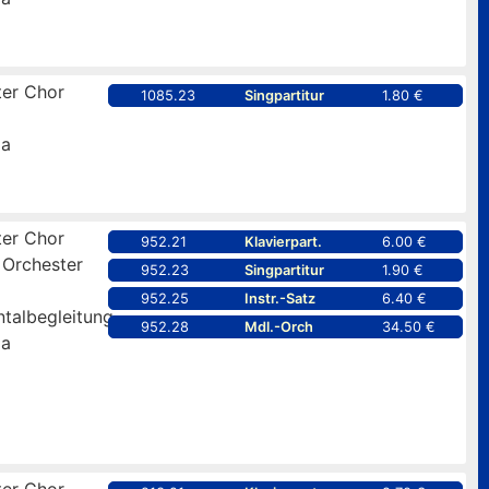
er Chor
1085.23
Singpartitur
1.80 €
pa
er Chor
952.21
Klavierpart.
6.00 €
 Orchester
952.23
Singpartitur
1.90 €
952.25
Instr.-Satz
6.40 €
ntalbegleitung
952.28
Mdl.-Orch
34.50 €
pa