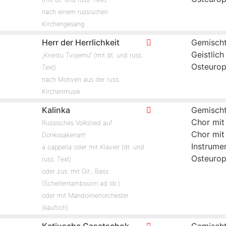
nach einem russischen
Kirchengesang
Herr der Herrlichkeit
Gemischt
Geistlich
„Kriestu Tvojemu“ (mit dt. und russ.
Osteuro
Text)
nach Motiven aus der russ.
Kirchenmusik
Kalinka
Gemischt
Chor mit
Russisches Volkslied auf
Chor mit
Donkosakenart!
Instrume
a cappella oder mit Klavier (dt. und
Osteuro
russ. Text)
oder zus. mit Git., Bass
(Schellentambourin ad lib.)
oder mit Mandolinenorchester
(käuflich)