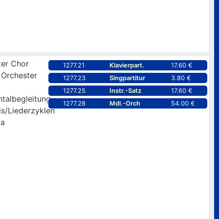
er Chor
1277.21
Klavierpart.
17.60 €
 Orchester
1277.23
Singpartitur
3.80 €
1277.25
Instr.-Satz
17.60 €
ntalbegleitung
1277.28
Mdl.-Orch
54.00 €
is/Liederzyklen
pa