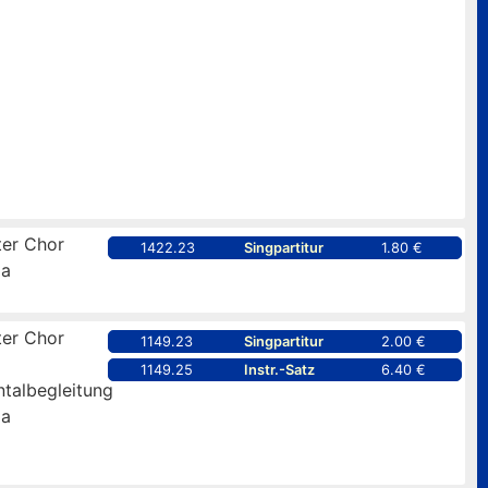
er Chor
1422.23
Singpartitur
1.80 €
pa
er Chor
1149.23
Singpartitur
2.00 €
1149.25
Instr.-Satz
6.40 €
ntalbegleitung
pa