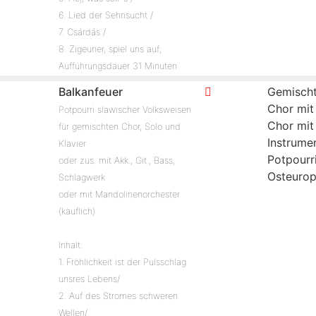
6. Lied der Sehnsucht /
7. Csárdás /
8. Zigeuner, spiel uns auf;
Aufführungsdauer 31 Minuten
Balkanfeuer
Gemischt
Chor mit
Potpourri slawischer Volksweisen
Chor mit
für gemischten Chor, Solo und
Instrume
Klavier
Potpourr
oder zus. mit Akk., Git., Bass,
Osteuro
Schlagwerk
oder mit Mandolinenorchester
(käuflich)
Inhalt:
1. Fröhlichkeit ist der Pulsschlag
unsres Lebens/
2. Auf des Stromes schweren
Wellen/