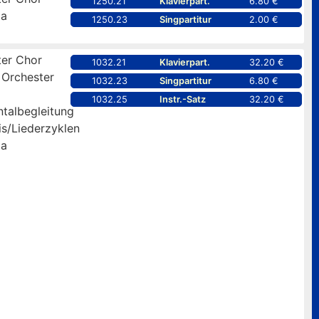
1250.21
Klavierpart.
6.80 €
pa
1250.23
Singpartitur
2.00 €
er Chor
1032.21
Klavierpart.
32.20 €
 Orchester
1032.23
Singpartitur
6.80 €
1032.25
Instr.-Satz
32.20 €
ntalbegleitung
is/Liederzyklen
pa