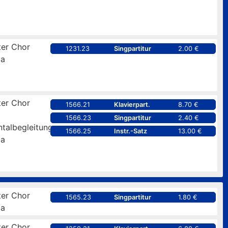
er Chor
1231.23
Singpartitur
2.00 €
pa
er Chor
1566.21
Klavierpart.
8.70 €
1566.23
Singpartitur
2.40 €
ntalbegleitung
1566.25
Instr.-Satz
13.00 €
pa
er Chor
1565.23
Singpartitur
1.80 €
pa
er Chor