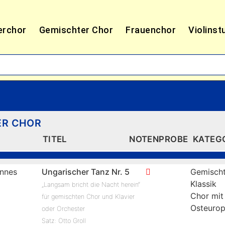
erchor
Gemischter Chor
Frauenchor
Violinst
ER CHOR
TITEL
NOTENPROBE
KATEG
nnes
Ungarischer Tanz Nr. 5
Gemischt
Klassik
„Langsam bricht die Nacht herein“
Chor mit
für gemischten Chor und Klavier
Osteuro
oder Orchester
Satz: Otto Groll