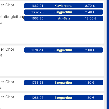
er Chor
1662.21
Klavierpart.
8.70 €
1662.23
Singpartitur
2.40 €
ntalbegleitung
1662.25
Instr.-Satz
13.00 €
pa
er Chor
1178.23
Singpartitur
2.00 €
pa
er Chor
1733.23
Singpartitur
1.80 €
pa
er Chor
1086.23
Singpartitur
1.80 €
pa