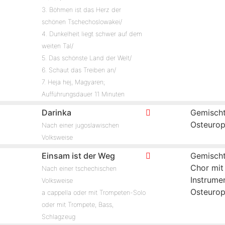
3. Böhmen ist das Herz der
schönen Tschechoslowakei/
4. Dunkelheit liegt schwer auf dem
weiten Tal/
5. Das schönste Land der Welt/
6. Schaut das Treiben an/
7. Heja hej, Magyaren;
Aufführungsdauer 11 Minuten
Darinka
Gemischt
Osteuro
Nach einer jugoslawischen
Volksweise
Einsam ist der Weg
Gemischt
Chor mit
Nach einer tschechischen
Instrume
Volksweise
Osteuro
a cappella oder mit Trompeten-Solo
oder mit Trompete, Bass,
Schlagzeug