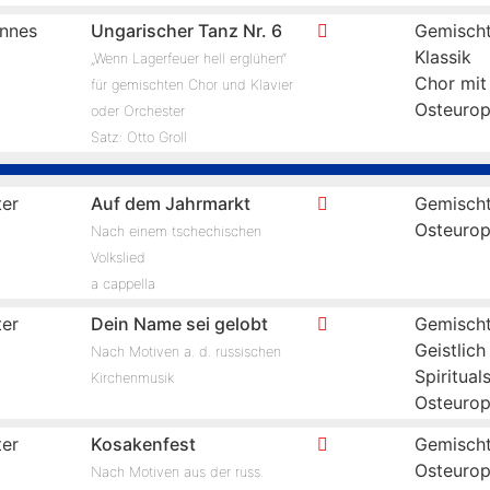
nnes
Ungarischer Tanz Nr. 6
Gemischt
Klassik
„Wenn Lagerfeuer hell erglühen“
Chor mit
für gemischten Chor und Klavier
Osteuro
oder Orchester
Satz: Otto Groll
er
Auf dem Jahrmarkt
Gemischt
Osteuro
Nach einem tschechischen
Volkslied
a cappella
er
Dein Name sei gelobt
Gemischt
Geistlich
Nach Motiven a. d. russischen
Spiritual
Kirchenmusik
Osteuro
er
Kosakenfest
Gemischt
Osteuro
Nach Motiven aus der russ.