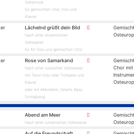
Volksmusik
für gemischten Chor, Solo und
Klavier
er
Lächelnd grüßt dein Bild
Gemischt
Osteuro
Nach einer slowenischen
Volksweise
für Alt-Solo und gemischten Chor
er
Rose von Samarkand
Gemischt
Chor mit
Nach einer russischen Volksweise
Instrume
mit Tenor-Solo oder Trompete und
Osteuro
Klavier
oder mit Akkordeon, Gitarre, Bass,
Schlagzeug
Abend am Meer
Gemischt
Osteuro
Nach einer rumänischen Volksweise
Auf die Freundschaft
Gemischt