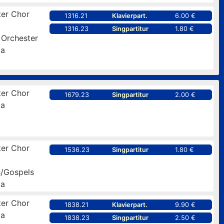
er Chor
1316.21
Klavierpart.
6.00 €
1316.23
Singpartitur
1.80 €
 Orchester
pa
er Chor
1679.23
Singpartitur
2.00 €
pa
er Chor
1536.23
Singpartitur
1.80 €
s/Gospels
pa
er Chor
1838.21
Klavierpart.
9.90 €
pa
1838.23
Singpartitur
2.50 €