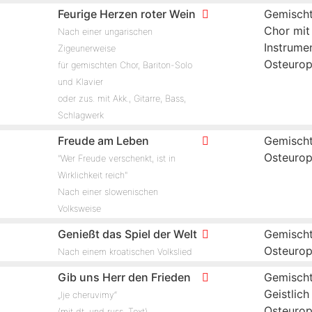
Feurige Herzen roter Wein
Gemischt
Chor mit
Nach einer ungarischen
Instrume
Zigeunerweise
Osteuro
für gemischten Chor, Bariton-Solo
und Klavier
oder zus. mit Akk., Gitarre, Bass,
Schlagwerk
Freude am Leben
Gemischt
Osteuro
"Wer Freude verschenkt, ist in
Wirklichkeit reich"
Nach einer slowenischen
Volksweise
Genießt das Spiel der Welt
Gemischt
Osteuro
Nach einem kroatischen Volkslied
Gib uns Herr den Frieden
Gemischt
Geistlich
„Ije cheruvimy“
Osteuro
(mit dt. und russ. Text)