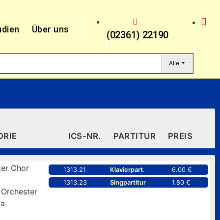
udien
Über uns
(02361) 22190
Alle
ORIE
ICS-NR.
PARTITUR
PREIS
er Chor
1313.21
Klavierpart.
6.00 €
1313.23
Singpartitur
1.80 €
 Orchester
pa