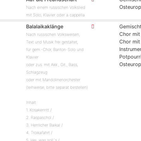
Osteuro
Nach einem russischen Volkslied
mit Solo, Klavier oder a cappella
Balalaikaklänge
Gemischt
Chor mit
Nach russischen Volksweisen,
Chor mit
Text und Musik frei gestaltet,
Instrume
für gem.-Chor, Bariton-Solo und
Potpourr
Klavier
Osteuro
oder zus. mit Akk., Git., Bass,
Schlagzeug
oder mit Mandolinenorchester
(leihweise, bitte separat bestellen)
Inhalt:
1. Kosakenritt /
2. Raspaschol /
3. Herrlicher Baikal /
4. Troikafahrt /
5. Hej, was soll´s /