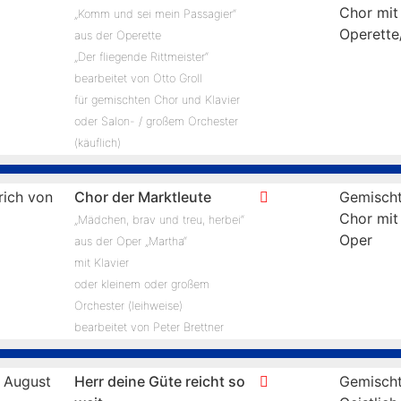
Chor mit
„Komm und sei mein Passagier“
Operette
aus der Operette
„Der fliegende Rittmeister“
bearbeitet von Otto Groll
für gemischten Chor und Klavier
oder Salon- / großem Orchester
(käuflich)
rich von
Chor der Marktleute
Gemischt
Chor mit
„Mädchen, brav und treu, herbei“
Oper
aus der Oper „Martha“
mit Klavier
oder kleinem oder großem
Orchester (leihweise)
bearbeitet von Peter Brettner
 August
Herr deine Güte reicht so
Gemischt