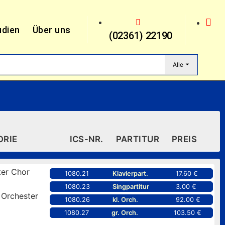
udien
Über uns
(02361) 22190
Alle
ORIE
ICS-NR.
PARTITUR
PREIS
er Chor
1080.21
Klavierpart.
17.60 €
1080.23
Singpartitur
3.00 €
 Orchester
1080.26
kl. Orch.
92.00 €
1080.27
gr. Orch.
103.50 €