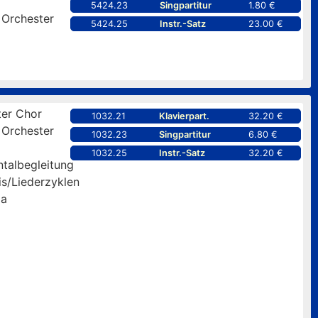
5424.23
Singpartitur
1.80 €
 Orchester
5424.25
Instr.-Satz
23.00 €
er Chor
1032.21
Klavierpart.
32.20 €
 Orchester
1032.23
Singpartitur
6.80 €
1032.25
Instr.-Satz
32.20 €
ntalbegleitung
is/Liederzyklen
pa