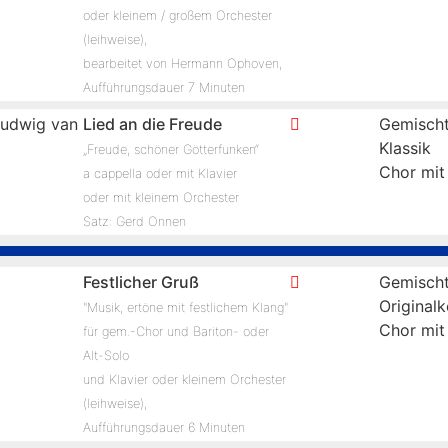
oder kleinem / großem Orchester
(leihweise),
bearbeitet von Hermann Ophoven,
Aufführungsdauer 7 Minuten
udwig van
Lied an die Freude
Gemischt
Klassik
„Freude, schöner Götterfunken“
Chor mit
a cappella oder mit Klavier
oder mit kleinem Orchester
Satz: Gerd Onnen
Festlicher Gruß
Gemischt
Original
"Musik, ertöne mit festlichem Klang"
Chor mit
für gem.-Chor und Bariton- oder
Alt-Solo
und Klavier oder kleinem Orchester
(leihweise),
Aufführungsdauer 6 Minuten