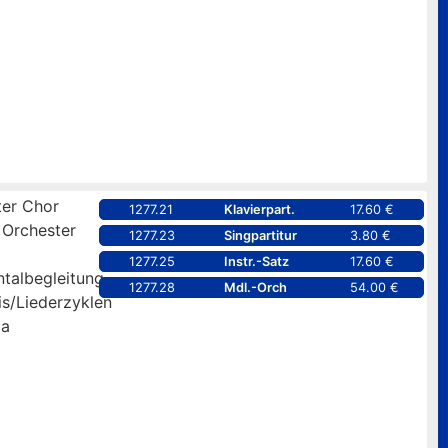
er Chor
1277.21
Klavierpart.
17.60 €
 Orchester
1277.23
Singpartitur
3.80 €
1277.25
Instr.-Satz
17.60 €
ntalbegleitung
1277.28
Mdl.-Orch
54.00 €
is/Liederzyklen
pa