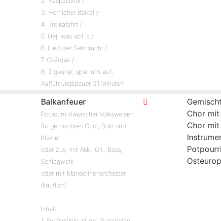
2. Raspaschol /
3. Herrlicher Baikal /
4. Troikafahrt /
5. Hej, was soll´s /
6. Lied der Sehnsucht /
7. Csárdás /
8. Zigeuner, spiel uns auf;
Aufführungsdauer 31 Minuten
Balkanfeuer
Gemischt
Chor mit
Potpourri slawischer Volksweisen
Chor mit
für gemischten Chor, Solo und
Instrume
Klavier
Potpourr
oder zus. mit Akk., Git., Bass,
Osteuro
Schlagwerk
oder mit Mandolinenorchester
(käuflich)
Inhalt:
1. Fröhlichkeit ist der Pulsschlag