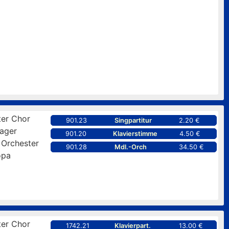
er Chor
901.23
Singpartitur
2.20 €
ager
901.20
Klavierstimme
4.50 €
 Orchester
901.28
Mdl.-Orch
34.50 €
opa
er Chor
1742.21
Klavierpart.
13.00 €