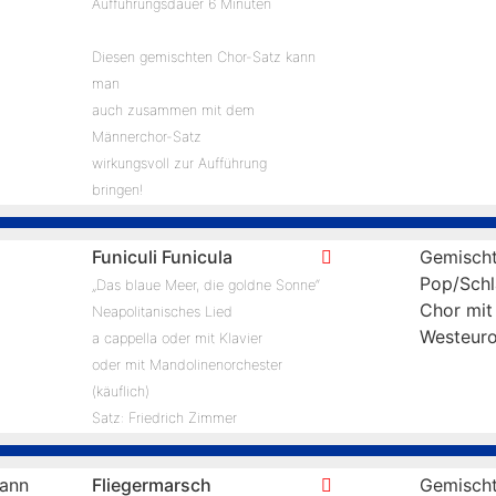
Aufführungsdauer 6 Minuten
Diesen gemischten Chor-Satz kann
man
auch zusammen mit dem
Männerchor-Satz
wirkungsvoll zur Aufführung
bringen!
Funiculi Funicula
Gemischt
Pop/Schl
„Das blaue Meer, die goldne Sonne“
Chor mit
Neapolitanisches Lied
Westeur
a cappella oder mit Klavier
oder mit Mandolinenorchester
(käuflich)
Satz: Friedrich Zimmer
ann
Fliegermarsch
Gemischt