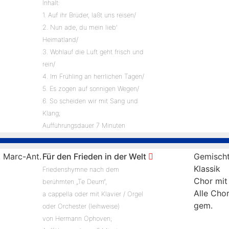
Inhalt:
1. Auf ihr Brüder, laßt uns reisen/
2. Nun ade, du mein lieb’
Heimatland/
3. Wohlauf die Luft geht frisch und
rein/
4. Im Frühling an herrlichen Tagen/
5. Es zogen auf sonnigen Wegen/
6. So scheiden wir mit Sang und
Klang;
Aufführungsdauer 7 Minuten
 Marc-Ant.
Für den Frieden in der Welt
Gemischt
Klassik
Friedenshymne nach dem
Chor mit
berühmten „Te Deum“,
Alle Cho
a cappella oder mit Klavier / Orgel
gem.
oder Orchester (leihweise)
von Hermann Ophoven;