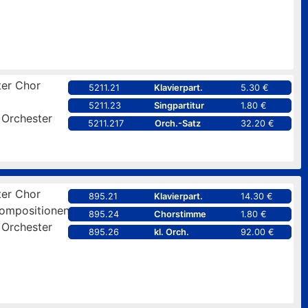
er Chor
5211.21
Klavierpart.
5.30 €
5211.23
Singpartitur
1.80 €
 Orchester
5211.217
Orch.-Satz
32.20 €
er Chor
895.21
Klavierpart.
14.30 €
kompositionen
895.24
Chorstimme
1.80 €
 Orchester
895.26
kl. Orch.
92.00 €