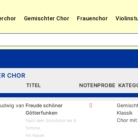
erchor
Gemischter Chor
Frauenchor
Violinst
ER CHOR
TITEL
NOTENPROBE
KATEG
udwig van
Freude schöner
Gemischt
Götterfunken
Klassik
Chor mit
Nach dem Schlußchor der 9.
Sinfonie,
mit Klavier