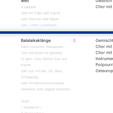
weit
Geistlich
Chor mit
a cappella
oder mit Orgel oder Klavier
oder Streicher oder Bläser
Satz: Lorenz Lauterbach
Balalaikaklänge
Gemischt
Chor mit
Nach russischen Volksweisen,
Chor mit
Text und Musik frei gestaltet,
Instrume
für gem.-Chor, Bariton-Solo und
Potpourr
Klavier
Osteuro
oder zus. mit Akk., Git., Bass,
Schlagzeug
oder mit Mandolinenorchester
(leihweise, bitte separat bestellen)
Inhalt:
1. Kosakenritt /