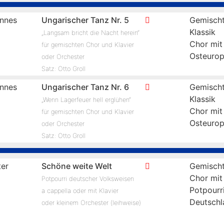
nnes
Ungarischer Tanz Nr. 5
Gemischt
Klassik
„Langsam bricht die Nacht herein“
Chor mit
für gemischten Chor und Klavier
Osteuro
oder Orchester
Satz: Otto Groll
nnes
Ungarischer Tanz Nr. 6
Gemischt
Klassik
„Wenn Lagerfeuer hell erglühen“
Chor mit
für gemischten Chor und Klavier
Osteuro
oder Orchester
Satz: Otto Groll
er
Schöne weite Welt
Gemischt
Chor mit
Potpourri deutscher Volksweisen
Potpourr
a cappella oder mit Klavier
Deutschl
oder kleinem Orchester (leihweise)