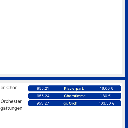
er Chor
955.21
Klavierpart.
16.00 €
955.24
Chorstimme
1.80 €
 Orchester
955.27
gr. Orch.
103.50 €
rgattungen