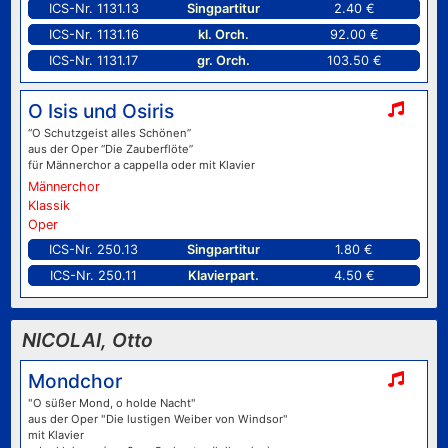
ICS-Nr. 1131.13
Singpartitur
2.40 €
ICS-Nr. 1131.16
kl. Orch.
92.00 €
ICS-Nr. 1131.17
gr. Orch.
103.50 €
O Isis und Osiris
“O Schutzgeist alles Schönen”
aus der Oper “Die Zauberflöte”
für Männerchor a cappella oder mit Klavier
Männerchor
Klassik
Oper
ICS-Nr. 250.13
Singpartitur
1.80 €
ICS-Nr. 250.11
Klavierpart.
4.50 €
NICOLAI, Otto
Mondchor
"O süßer Mond, o holde Nacht"
aus der Oper "Die lustigen Weiber von Windsor"
mit Klavier