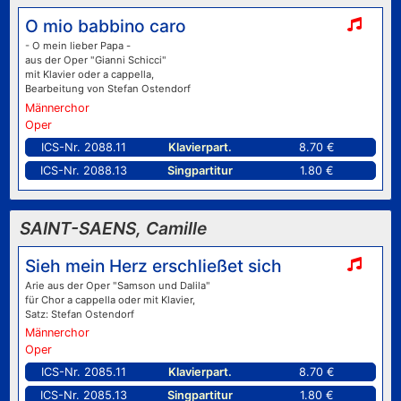
O mio babbino caro
- O mein lieber Papa -
aus der Oper "Gianni Schicci"
mit Klavier oder a cappella,
Bearbeitung von Stefan Ostendorf
Männerchor
Oper
ICS-Nr. 2088.11
Klavierpart.
8.70 €
ICS-Nr. 2088.13
Singpartitur
1.80 €
SAINT-SAENS, Camille
Sieh mein Herz erschließet sich
Arie aus der Oper "Samson und Dalila"
für Chor a cappella oder mit Klavier,
Satz: Stefan Ostendorf
Männerchor
Oper
ICS-Nr. 2085.11
Klavierpart.
8.70 €
ICS-Nr. 2085.13
Singpartitur
1.80 €