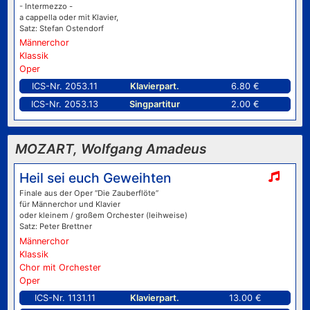
- Intermezzo -
a cappella oder mit Klavier,
Satz: Stefan Ostendorf
Männerchor
Klassik
Oper
ICS-Nr. 2053.11
Klavierpart.
6.80 €
ICS-Nr. 2053.13
Singpartitur
2.00 €
MOZART, Wolfgang Amadeus
Heil sei euch Geweihten
Finale aus der Oper “Die Zauberflöte”
für Männerchor und Klavier
oder kleinem / großem Orchester (leihweise)
Satz: Peter Brettner
Männerchor
Klassik
Chor mit Orchester
Oper
ICS-Nr. 1131.11
Klavierpart.
13.00 €