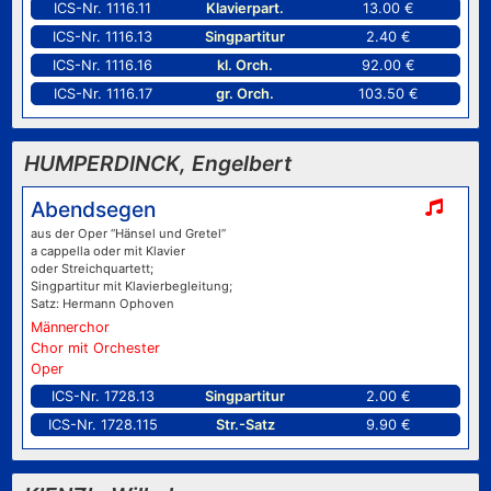
ICS-Nr. 1116.11
Klavierpart.
13.00 €
ICS-Nr. 1116.13
Singpartitur
2.40 €
ICS-Nr. 1116.16
kl. Orch.
92.00 €
ICS-Nr. 1116.17
gr. Orch.
103.50 €
HUMPERDINCK, Engelbert
Abendsegen
aus der Oper “Hänsel und Gretel”
a cappella oder mit Klavier
oder Streichquartett;
Singpartitur mit Klavierbegleitung;
Satz: Hermann Ophoven
Männerchor
Chor mit Orchester
Oper
ICS-Nr. 1728.13
Singpartitur
2.00 €
ICS-Nr. 1728.115
Str.-Satz
9.90 €