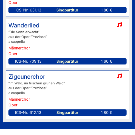
Oper
ICS-Nr. 631.13
Singpartitur
1.80 €
Wanderlied
“Die Sonn erwacht”
aus der Oper “Preziosa”
a cappella
Männerchor
Oper
ICS-Nr. 709.13
Singpartitur
1.60 €
Zigeunerchor
“Im Wald, im frischen grünen Wald”
aus der Oper “Preziosa”
a cappella
Männerchor
Oper
ICS-Nr. 612.13
Singpartitur
1.80 €