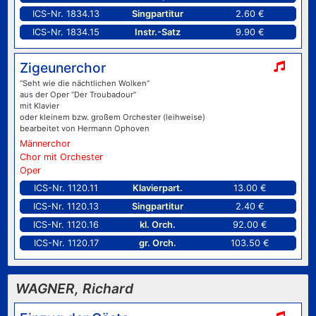
ICS-Nr. 1834.13
Singpartitur
2.60 €
ICS-Nr. 1834.15
Instr.-Satz
9.90 €
Zigeunerchor
“Seht wie die nächtlichen Wolken”
aus der Oper “Der Troubadour”
mit Klavier
oder kleinem bzw. großem Orchester (leihweise)
bearbeitet von Hermann Ophoven
Männerchor
Chor mit Orchester
Oper
ICS-Nr. 1120.11
Klavierpart.
13.00 €
ICS-Nr. 1120.13
Singpartitur
2.40 €
ICS-Nr. 1120.16
kl. Orch.
92.00 €
ICS-Nr. 1120.17
gr. Orch.
103.50 €
WAGNER, Richard