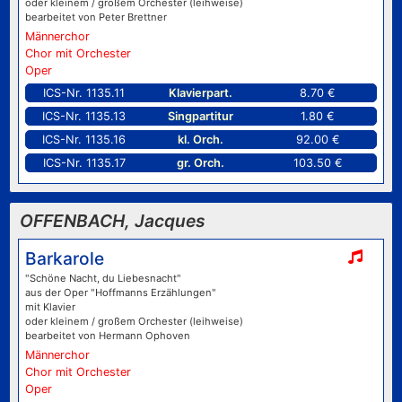
oder kleinem / großem Orchester (leihweise)
bearbeitet von Peter Brettner
Männerchor
Chor mit Orchester
Oper
ICS-Nr. 1135.11
Klavierpart.
8.70 €
ICS-Nr. 1135.13
Singpartitur
1.80 €
ICS-Nr. 1135.16
kl. Orch.
92.00 €
ICS-Nr. 1135.17
gr. Orch.
103.50 €
OFFENBACH, Jacques
Barkarole
"Schöne Nacht, du Liebesnacht"
aus der Oper "Hoffmanns Erzählungen"
mit Klavier
oder kleinem / großem Orchester (leihweise)
bearbeitet von Hermann Ophoven
Männerchor
Chor mit Orchester
Oper