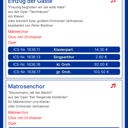
Einzug der Gäste
“Freudig begrüßen wir die edle Halle”
aus der Oper “Tannhäuser”
mit Klavier
oder kleinem bzw. großem Orchester (leihweise)
bearbeitet von Peter Brettner
Männerchor
Chor mit Orchester
Oper
ICS-Nr. 1636.11
Klavierpart.
14.30 €
ICS-Nr. 1636.13
Singpartitur
2.60 €
ICS-Nr. 1636.16
kl. Orch.
92.00 €
ICS-Nr. 1636.17
gr. Orch.
103.50 €
Matrosenchor
“Steuermann, laß die Wacht!”
aus der Oper “Der fliegende Holländer“
für Männerchor und Klavier
oder Orchester (leihweise)
Männerchor
Chor mit Orchester
Oper