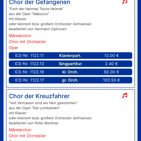
Chor der Gefangenen
“Fern der Heimat/ Teure Heimat”
aus der Oper “Nabucco”
mit Klavier
oder kleinem bzw. großem Orchester (leihweise)
bearbeitet von Hermann Ophoven
Männerchor
Chor mit Orchester
Oper
ICS-Nr. 1122.11
Klavierpart.
13.00 €
ICS-Nr. 1122.13
Singpartitur
2.40 €
ICS-Nr. 1122.16
kl. Orch.
92.00 €
ICS-Nr. 1122.17
gr. Orch.
103.50 €
Chor der Kreuzfahrer
“Voll Vertrauen sind wir Herr gekommen”
aus der Oper “Die Lombarden”
mit Klavier
oder kleinem bzw. großem Orchester (leihweise)
bearbeitet von Peter Brettner
Männerchor
Chor mit Orchester