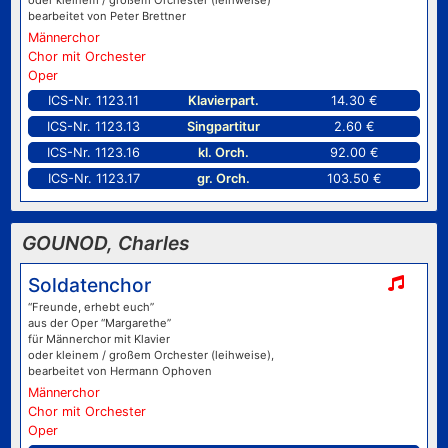
oder kleinem / großem Orchester (leihweise)
bearbeitet von Peter Brettner
Männerchor
Chor mit Orchester
Oper
ICS-Nr. 1123.11
Klavierpart.
14.30 €
ICS-Nr. 1123.13
Singpartitur
2.60 €
ICS-Nr. 1123.16
kl. Orch.
92.00 €
ICS-Nr. 1123.17
gr. Orch.
103.50 €
GOUNOD, Charles
Soldatenchor
“Freunde, erhebt euch”
aus der Oper “Margarethe”
für Männerchor mit Klavier
oder kleinem / großem Orchester (leihweise),
bearbeitet von Hermann Ophoven
Männerchor
Chor mit Orchester
Oper