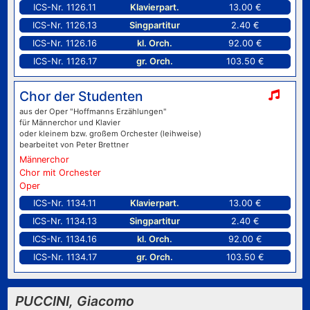
ICS-Nr. 1126.11
Klavierpart.
13.00 €
ICS-Nr. 1126.13
Singpartitur
2.40 €
ICS-Nr. 1126.16
kl. Orch.
92.00 €
ICS-Nr. 1126.17
gr. Orch.
103.50 €
Chor der Studenten
aus der Oper "Hoffmanns Erzählungen"
für Männerchor und Klavier
oder kleinem bzw. großem Orchester (leihweise)
bearbeitet von Peter Brettner
Männerchor
Chor mit Orchester
Oper
ICS-Nr. 1134.11
Klavierpart.
13.00 €
ICS-Nr. 1134.13
Singpartitur
2.40 €
ICS-Nr. 1134.16
kl. Orch.
92.00 €
ICS-Nr. 1134.17
gr. Orch.
103.50 €
PUCCINI, Giacomo