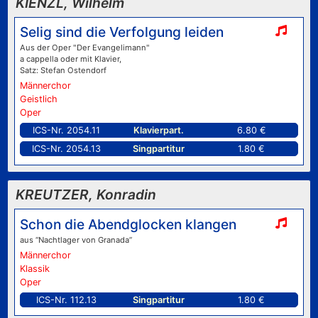
KIENZL, Wilhelm
Selig sind die Verfolgung leiden
Aus der Oper "Der Evangelimann"
a cappella oder mit Klavier,
Satz: Stefan Ostendorf
Männerchor
Geistlich
Oper
ICS-Nr. 2054.11
Klavierpart.
6.80 €
ICS-Nr. 2054.13
Singpartitur
1.80 €
KREUTZER, Konradin
Schon die Abendglocken klangen
aus “Nachtlager von Granada”
Männerchor
Klassik
Oper
ICS-Nr. 112.13
Singpartitur
1.80 €