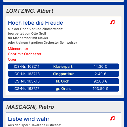
LORTZING, Albert
Hoch lebe die Freude
aus der Oper “Zar und Zimmermann”
bearbeitet von Otto Groll
für Männerchor mit Klavier
oder kleinem / großem Orchester (leihweise)
Männerchor
Chor mit Orchester
Oper
ICS-Nr. 1637.11
Klavierpart.
14.30 €
ICS-Nr. 1637.13
Singpartitur
2.40 €
ICS-Nr. 1637.16
kl. Orch.
92.00 €
ICS-Nr. 1637.17
gr. Orch.
103.50 €
MASCAGNI, Pietro
Liebe wird wahr
Aus der Oper "Cavalleria rusticana"