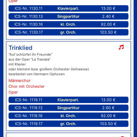
Oper
ICS-Nr. 1130.11
Klavierpart.
13.00 €
ICS-Nr. 1130.13
Singpartitur
2.40 €
ICS-Nr. 1130.16
kl. Orch.
92.00 €
ICS-Nr. 1130.17
gr. Orch.
103.50 €
Trinklied
“Auf schlürfet ihr Freunde”
aus der Oper “La Traviata”
mit Klavier
oder kleinem bzw. großem Orchester (leihweise)
bearbeitet von Hermann Ophoven
Männerchor
Chor mit Orchester
Oper
ICS-Nr. 1119.11
Klavierpart.
13.00 €
ICS-Nr. 1119.13
Singpartitur
2.60 €
ICS-Nr. 1119.16
kl. Orch.
92.00 €
ICS-Nr. 1119.17
gr. Orch.
103.50 €