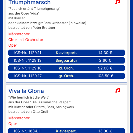
Triumphmarsch
“Festlich ertönt Triumphgesang”
aus der Oper “Aida”
mit Klavier
oder kleinem bzw. großem Orchester (leihweise)
bearbeitet von Peter Brettner
Männerchor
Chor mit Orchester
Oper
ICS-Nr. 1129.11
Klavierpart.
14.30 €
ICS-Nr. 1129.13
Singpartitur
2.60 €
ICS-Nr. 1129.16
kl. Orch.
92.00 €
ICS-Nr. 1129.17
gr. Orch.
103.50 €
Viva la Gloria
"Wie herrlich ist die Welt"
aus der Oper "Die Sizilianische Vesper"
mit Klavier oder Gitarre, Bass, Schlagwerk
bearbeitet von Otto Groll
Männerchor
Oper
ICS-Nr. 1834.11
Klavierpart.
13.00 €