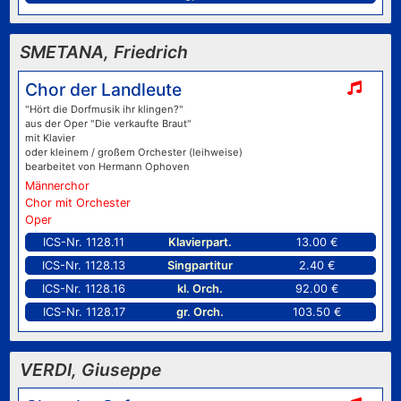
SMETANA, Friedrich
Chor der Landleute
"Hört die Dorfmusik ihr klingen?"
aus der Oper "Die verkaufte Braut"
mit Klavier
oder kleinem / großem Orchester (leihweise)
bearbeitet von Hermann Ophoven
Männerchor
Chor mit Orchester
Oper
ICS-Nr. 1128.11
Klavierpart.
13.00 €
ICS-Nr. 1128.13
Singpartitur
2.40 €
ICS-Nr. 1128.16
kl. Orch.
92.00 €
ICS-Nr. 1128.17
gr. Orch.
103.50 €
VERDI, Giuseppe