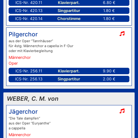
ICS-Nr. 420.11
Klavierpart.
6.80 €
ICS-Nr. 420.13
Singpartitur
1.80 €
ICS-Nr. 420.14
Chorstimme
1.80 €
Pilgerchor
aus der Oper “Tannhäuser”
für 4stg. Männerchor a capella in F-Dur
oder mit Klavierbegleitung
Männerchor
Oper
ICS-Nr. 256.11
Klavierpart.
9.90 €
ICS-Nr. 256.13
Singpartitur
2.00 €
WEBER, C. M. von
Jägerchor
“Die Tale dampfen”
aus der Oper “Euryanthe”
a cappella
Männerchor