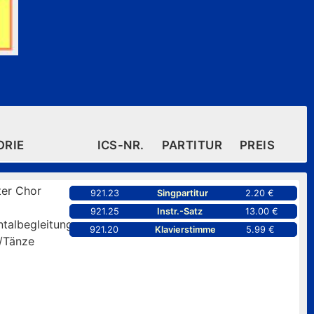
ORIE
ICS-NR.
PARTITUR
PREIS
er Chor
921.23
Singpartitur
2.20 €
921.25
Instr.-Satz
13.00 €
ntalbegleitung
921.20
Klavierstimme
5.99 €
/Tänze