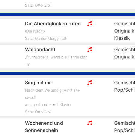
Satz: Otto Groll
Die Abendglocken rufen
Gemischt
Original
(Die Nacht)
Klassik
Satz: Günter Morgenroth
Waldandacht
Gemischt
Original
„Frühmorgens, wenn die Hähne kräh
´n“
Sing mit mir
Gemischt
Pop/Schl
Nach dem Welterfolg „Aint’t she
sweet“
a cappella oder mit Klavier
Satz: Otto Groll
Wochenend und
Gemischt
Sonnenschein
Pop/Schl