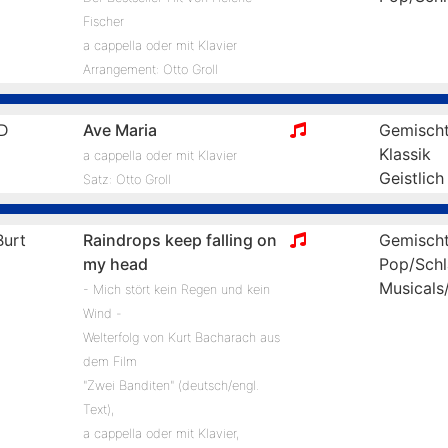
Fischer
a cappella oder mit Klavier
Arrangement: Otto Groll
D
Ave Maria
Gemischt
Klassik
a cappella oder mit Klavier
Geistlich
Satz: Otto Groll
urt
Raindrops keep falling on
Gemischt
my head
Pop/Schl
Musicals
- Mich stört kein Regen und kein
Wind -
Welterfolg von Kurt Bacharach aus
dem Film
"Zwei Banditen" (deutsch/engl.
Text),
a cappella oder mit Klavier,