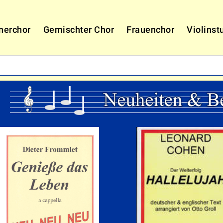
nerchor
Gemischter Chor
Frauenchor
Violinst