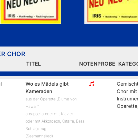
ER CHOR
TITEL
NOTENPROBE
KATEG
l
Wo es Mädels gibt
Gemischt
Kameraden
Chor mit
Instrume
aus der Operette „Blume von
Operette
Hawaii“
a cappella oder mit Klavier
oder mit Akkordeon, Gitarre, Bass,
Schlagzeug
(Seemannslied)