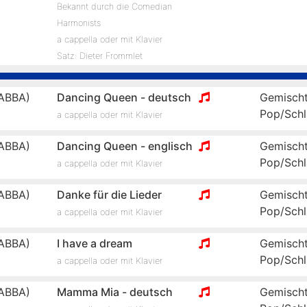
Bekannt durch die Comedian
Harmonists
a cappella oder mit Klavier
Satz: Dieter Frommlet
ABBA)
Dancing Queen - deutsch
Gemischt
Pop/Schl
a cappella oder mit Klavier
ABBA)
Dancing Queen - englisch
Gemischt
Pop/Schl
a cappella oder mit Klavier
ABBA)
Danke für die Lieder
Gemischt
Pop/Schl
a cappella oder mit Klavier
ABBA)
I have a dream
Gemischt
Pop/Schl
a cappella oder mit Klavier
ABBA)
Mamma Mia - deutsch
Gemischt