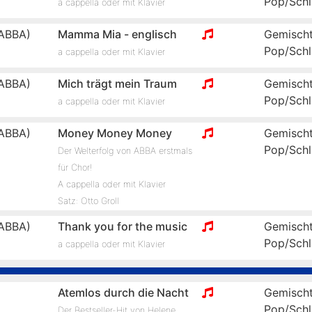
Pop/Schl
a cappella oder mit Klavier
ABBA)
Mamma Mia - englisch
Gemischt
Pop/Schl
a cappella oder mit Klavier
ABBA)
Mich trägt mein Traum
Gemischt
Pop/Schl
a cappella oder mit Klavier
ABBA)
Money Money Money
Gemischt
Pop/Schl
Der Welterfolg von ABBA erstmals
für Chor!
A cappella oder mit Klavier
Satz: Otto Groll
ABBA)
Thank you for the music
Gemischt
Pop/Schl
a cappella oder mit Klavier
Atemlos durch die Nacht
Gemischt
Pop/Schl
Der Bestseller-Hit von Helene