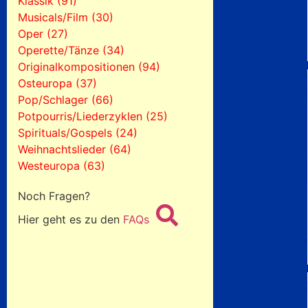
Klassik (91)
Musicals/Film (30)
Oper (27)
Operette/Tänze (34)
Originalkompositionen (94)
Osteuropa (37)
Pop/Schlager (66)
Potpourris/Liederzyklen (25)
Spirituals/Gospels (24)
Weihnachtslieder (64)
Westeuropa (63)
Noch Fragen?
Hier geht es zu den
FAQs