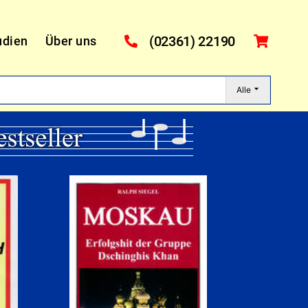
(02361) 22190
udien
Über uns
Alle