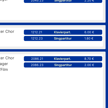
2045.23
Singpartitur
2.20 €
er Chor
1212.21
Klavierpart.
6.00 €
1212.23
Singpartitur
1.80 €
er Chor
2086.21
Klavierpart.
8.70 €
ager
2086.23
Singpartitur
2.00 €
/Film