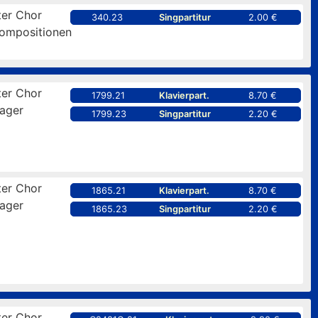
er Chor
340.23
Singpartitur
2.00 €
kompositionen
er Chor
1799.21
Klavierpart.
8.70 €
ager
1799.23
Singpartitur
2.20 €
er Chor
1865.21
Klavierpart.
8.70 €
ager
1865.23
Singpartitur
2.20 €
er Chor