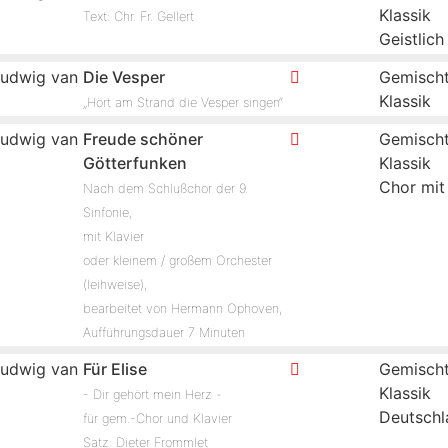
Klassik
Text: Chr. Fr. Gellert
Geistlich
udwig van
Die Vesper
Gemischt
Klassik
„Hört am Strand die Vesper singen“
udwig van
Freude schöner
Gemischt
Götterfunken
Klassik
Chor mit
Nach dem Schlußchor der 9.
Sinfonie,
mit Klavier
oder kleinem / großem Orchester
(leihweise),
bearbeitet von Hermann Ophoven,
Aufführungsdauer 7 Minuten
udwig van
Für Elise
Gemischt
Klassik
- Dir gehört mein Herz -
Deutschl
für gem.-Chor und Klavier
Satz: Dieter Frommlet