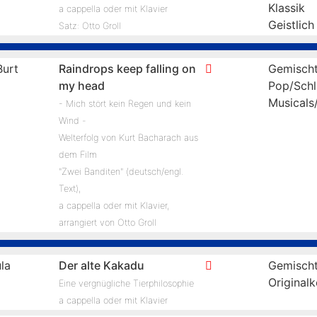
Klassik
a cappella oder mit Klavier
Geistlich
Satz: Otto Groll
urt
Raindrops keep falling on
Gemischt
my head
Pop/Schl
Musicals
- Mich stört kein Regen und kein
Wind -
Welterfolg von Kurt Bacharach aus
dem Film
"Zwei Banditen" (deutsch/engl.
Text),
a cappella oder mit Klavier,
arrangiert von Otto Groll
la
Der alte Kakadu
Gemischt
Original
Eine vergnügliche Tierphilosophie
a cappella oder mit Klavier