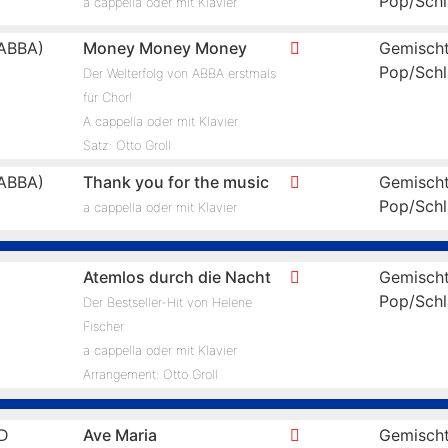
Pop/Schl
a cappella oder mit Klavier
ABBA)
Money Money Money
Gemischt
Pop/Schl
Der Welterfolg von ABBA erstmals
für Chor!
A cappella oder mit Klavier
Satz: Otto Groll
ABBA)
Thank you for the music
Gemischt
Pop/Schl
a cappella oder mit Klavier
Atemlos durch die Nacht
Gemischt
Pop/Schl
Der Bestseller-Hit von Helene
Fischer
a cappella oder mit Klavier
Arrangement: Otto Groll
D
Ave Maria
Gemischt