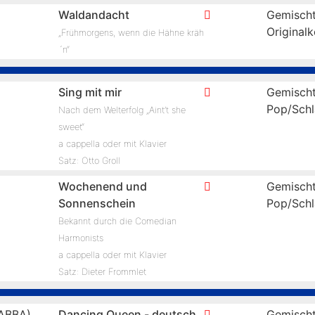
Waldandacht
Gemischt
Original
„Frühmorgens, wenn die Hähne kräh
´n“
Sing mit mir
Gemischt
Pop/Schl
Nach dem Welterfolg „Aint’t she
sweet“
a cappella oder mit Klavier
Satz: Otto Groll
Wochenend und
Gemischt
Sonnenschein
Pop/Schl
Bekannt durch die Comedian
Harmonists
a cappella oder mit Klavier
Satz: Dieter Frommlet
ABBA)
Dancing Queen - deutsch
Gemischt