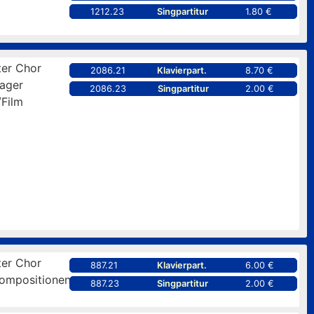
1212.23
Singpartitur
1.80 €
er Chor
2086.21
Klavierpart.
8.70 €
ager
2086.23
Singpartitur
2.00 €
/Film
er Chor
887.21
Klavierpart.
6.00 €
kompositionen
887.23
Singpartitur
2.00 €