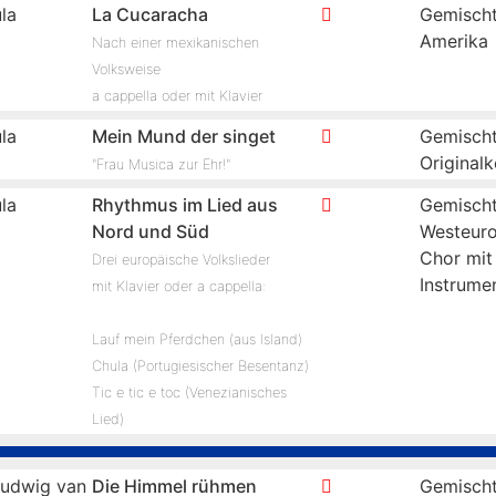
la
La Cucaracha
Gemischt
Amerika
Nach einer mexikanischen
Volksweise
a cappella oder mit Klavier
la
Mein Mund der singet
Gemischt
Original
"Frau Musica zur Ehr!"
la
Rhythmus im Lied aus
Gemischt
Nord und Süd
Westeur
Chor mit
Drei europäische Volkslieder
Instrume
mit Klavier oder a cappella:
Lauf mein Pferdchen (aus Island)
Chula (Portugiesischer Besentanz)
Tic e tic e toc (Venezianisches
Lied)
udwig van
Die Himmel rühmen
Gemischt