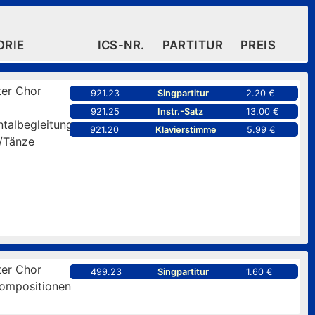
ORIE
ICS-NR.
PARTITUR
PREIS
er Chor
921.23
Singpartitur
2.20 €
921.25
Instr.-Satz
13.00 €
ntalbegleitung
921.20
Klavierstimme
5.99 €
/Tänze
er Chor
499.23
Singpartitur
1.60 €
kompositionen