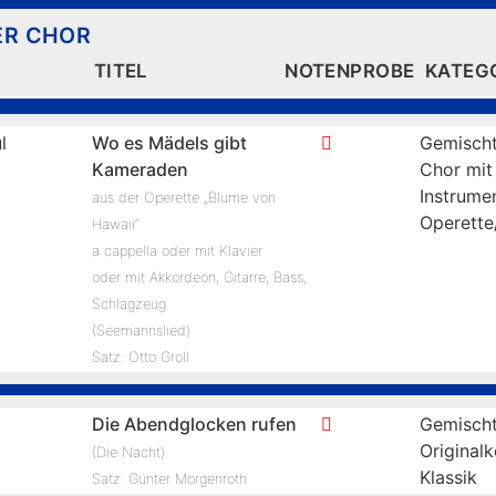
ER CHOR
TITEL
NOTENPROBE
KATEG
l
Wo es Mädels gibt
Gemischt
Kameraden
Chor mit
Instrume
aus der Operette „Blume von
Operette
Hawaii“
a cappella oder mit Klavier
oder mit Akkordeon, Gitarre, Bass,
Schlagzeug
(Seemannslied)
Satz: Otto Groll
Die Abendglocken rufen
Gemischt
Original
(Die Nacht)
Klassik
Satz: Günter Morgenroth