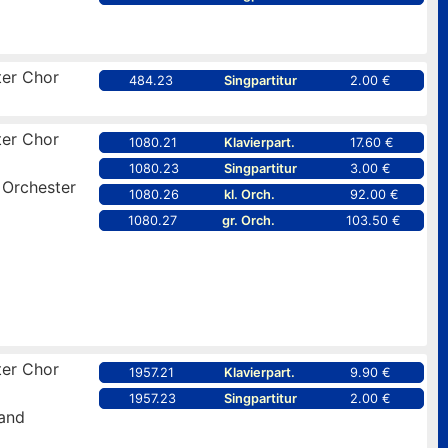
er Chor
484.23
Singpartitur
2.00 €
er Chor
1080.21
Klavierpart.
17.60 €
1080.23
Singpartitur
3.00 €
 Orchester
1080.26
kl. Orch.
92.00 €
1080.27
gr. Orch.
103.50 €
er Chor
1957.21
Klavierpart.
9.90 €
1957.23
Singpartitur
2.00 €
and