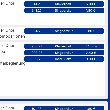
er Chor
941.21
Klavierpart.
6.00 €
941.23
Singpartitur
1.80 €
er Chor
834.23
Singpartitur
1.80 €
kompositionen
er Chor
903.21
Klavierpart.
14.30 €
opa
903.23
Singpartitur
2.40 €
903.25
Instr.-Satz
9.90 €
ntalbegleitung
er Chor
101.23
Singpartitur
1.80 €