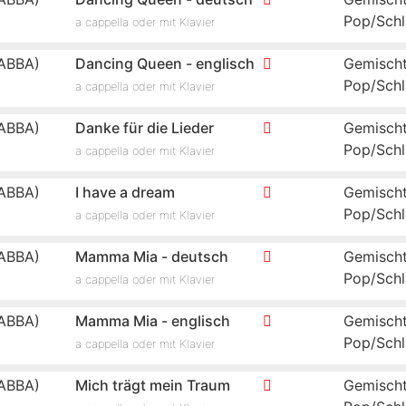
Pop/Schl
a cappella oder mit Klavier
ABBA)
Dancing Queen - englisch
Gemischt
Pop/Schl
a cappella oder mit Klavier
ABBA)
Danke für die Lieder
Gemischt
Pop/Schl
a cappella oder mit Klavier
ABBA)
I have a dream
Gemischt
Pop/Schl
a cappella oder mit Klavier
ABBA)
Mamma Mia - deutsch
Gemischt
Pop/Schl
a cappella oder mit Klavier
ABBA)
Mamma Mia - englisch
Gemischt
Pop/Schl
a cappella oder mit Klavier
ABBA)
Mich trägt mein Traum
Gemischt